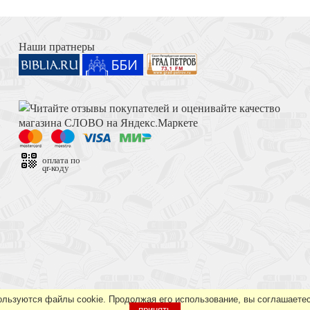
 Свято-Троицкой
Книга Иисуса Навина
дина)
Наши пратнеры
Достоевский Ф.М. Сила и правда России (2024)
лов...
оплата по
qr-коду
Толкование на Апокалипсис (Тихоний Африканский)
онастыря на Афоне.
.
ользуются файлы cookie. Продолжая его использование, вы соглашаетес