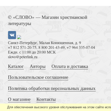
Молитвами его живем. Памяти архимандрита
Сергиевой Лавры Наума (Байборо
© «СЛОВО» — Магазин христианской
литературы
Санкт-Петербург, Малая Конюшенная, д. 9
+7 812 571-20-75
,
8 800 201-43-49
,
+7 964 335-07-04
Еждн. с 11:00 до 20:00 МСК
Избранные правила Святых Апосто
slovo@peterlink.ru
Каталог
Авторы
Оплата и доставка
Пользовательское соглашение
Политика обработки персональных данных
О магазине
Контакты
Подвижники Русского Свято-Пантелеимонова м
XIX — первая половина XX в
Для обеспечения высокого уровня обслуживания на этом сайте исп