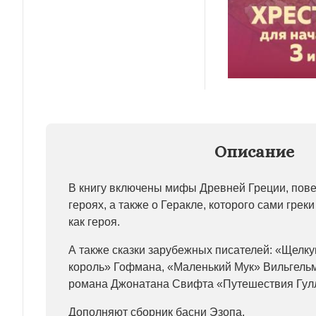
Описание
В книгу включены мифы Древней Греции, пове
героях, а также о Геракле, которого сами греки
как героя.
А также сказки зарубежных писателей: «Щелк
король» Гофмана, «Маленький Мук» Вильгельм
романа Джонатана Свифта «Путешествия Гул
Дополняют сборник басни Эзопа.