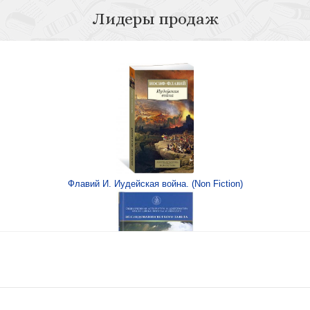
Лидеры продаж
канал СПАС)
Флавий И. Иудейская война. (Non Fiction)
ики Гольц, 2025)
Книга Иисуса Навина