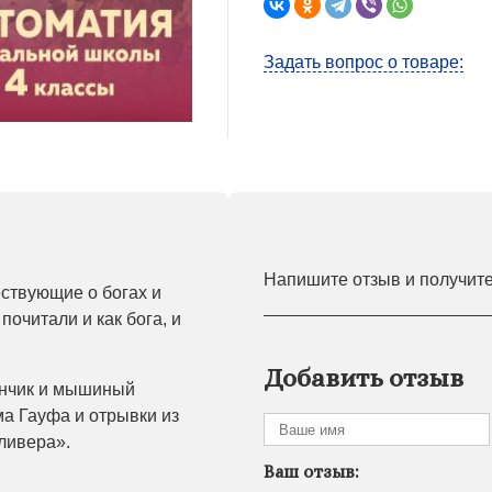
Задать вопрос о товаре:
Напишите отзыв и получит
ствующие о богах и
 почитали и как бога, и
Добавить отзыв
унчик и мышиный
а Гауфа и отрывки из
ливера».
Ваш отзыв: