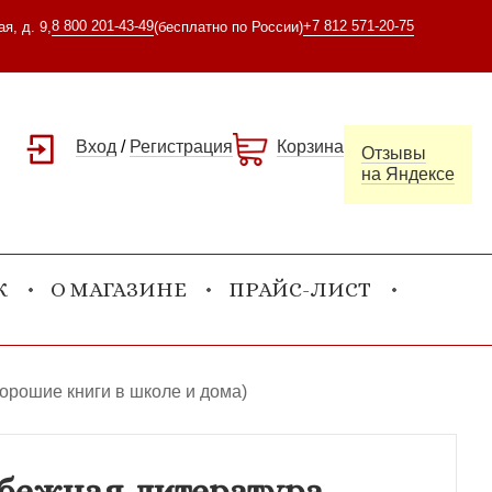
8 800 201-43-49
+7 812 571-20-75
я, д. 9,
(бесплатно по России)
Вход
/
Регистрация
Корзина
Отзывы
на Яндексе
К
О МАГАЗИНЕ
ПРАЙС-ЛИСТ
орошие книги в школе и дома)
убежная литература