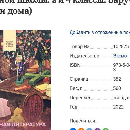
и дома)
Добавить в отложенные по
Товар №
102875
Издательство
Эксмо
ISBN
978-5-0
3
Страниц
352
Вес, г.
560
Переплет
тверда
Год
2022
Поделиться: