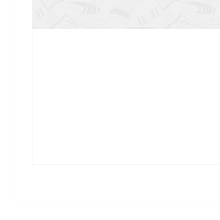
День ангела. Рассказы о святых (Теле
Уайльд О. Звездный мальчик: сказки (илл. Н