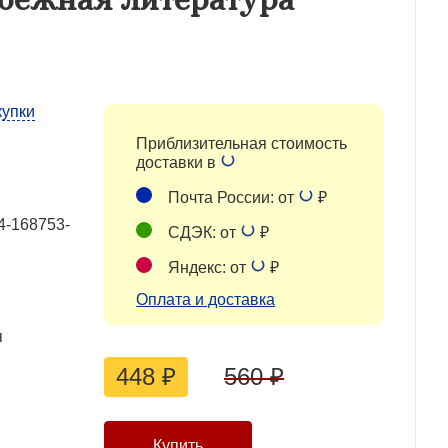
купки
Приблизительная стоимость
доставки в
Почта России: от
₽
4-168753-
СДЭК: от
₽
Яндекс: от
₽
Оплата и доставка
я
448
₽
560
₽