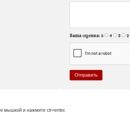
Ваша оценка:
5
4
3
2
 мышкой и нажмите ctr+enter.