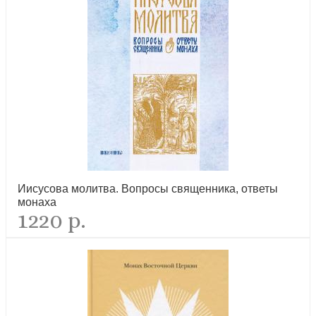
Псалтирь святого пророка Давида (подарочн., коричневое. кожа,
черненые обрезы страниц)
новинка
Иисусова молитва. Вопросы священника, ответы
монаха
Сборник канонов ко Господу, Пресвятой Богородице, в честь
1220 р.
двунадесятых праздников и святых
новинка