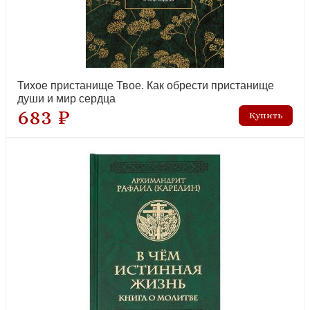
Рождество Христово!
Тихое пристанище Твое. Как обрести пристанище
новинка
души и мир сердца
683 ₽
Нить Ариадны от времени святого князя Александра Невского
новинка