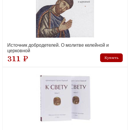
Благословение в каждом дне. Беседы и пророчества
Источник добродетелей. О молитве келейной и
новинка
церковной
311 ₽
Книга Притчей Соломоновых
новинка