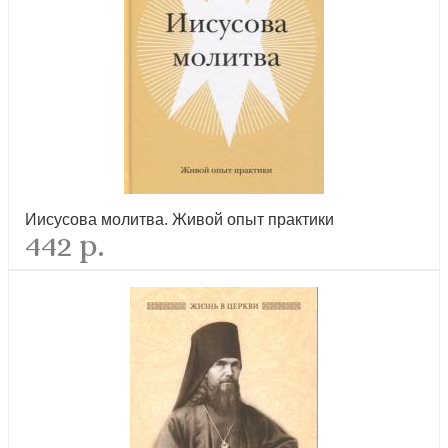
О Таинствах Единой, Святой, Соборной и Апостольской Церкви
новинка
Иисусова молитва. Живой опыт практики
442 р.
Святые источники Дивеевской земли Путеводитель. История.
Карта. Чудеса исцелений
новинка