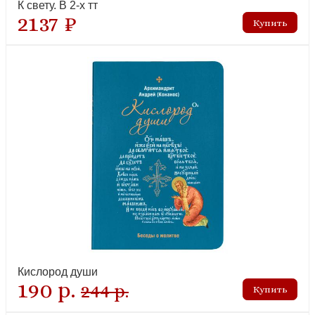
К свету. В 2-х тт
2137 ₽
Проповеди по четвергам и не только
новинка
Кислород души
В православие стоит вдуматься. Случаи из практики.
190 р.
Проповеди. Выборки из дневников
244 р.
новинка