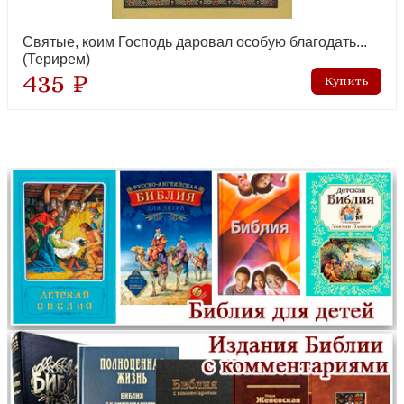
новинка
Святые, коим Господь даровал особую благодать...
(Терирем)
435 ₽
Письма. Избранное
новинка