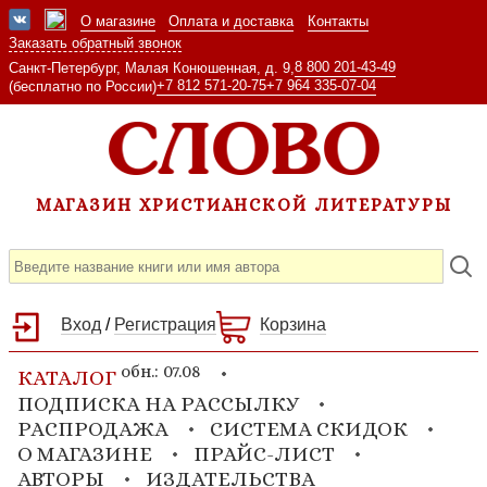
О магазине
Оплата и доставка
Контакты
Заказать обратный звонок
8 800 201-43-49
Санкт-Петербург, Малая Конюшенная, д. 9,
+7 812 571-20-75
+7 964 335-07-04
(бесплатно по России)
МАГАЗИН ХРИСТИАНСКОЙ ЛИТЕРАТУРЫ
Вход
/
Регистрация
Корзина
обн.: 07.08
КАТАЛОГ
ПОДПИСКА НА РАССЫЛКУ
РАСПРОДАЖА
СИСТЕМА СКИДОК
О МАГАЗИНЕ
ПРАЙС-ЛИСТ
АВТОРЫ
ИЗДАТЕЛЬСТВА