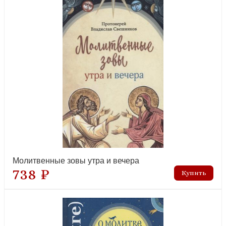
Азбука духовная. Алфавитно-тематический сборник глав из
творения «Слова подвижнические» прп. Исаака
новинка
Всенощное бдение в духе древних распевов для 2-х голосов.
Сборник нот для исполнения на богослужении
новинка
Молитвенные зовы утра и вечера
738 ₽