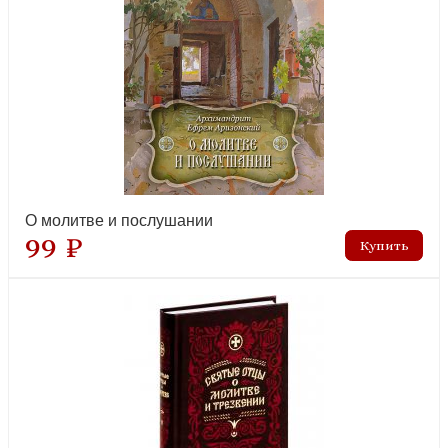
Илиотропион или сообразование человеческой воли с
божественной волей. (Оранта)
новинка
О молитве и послушании
99 ₽
Лествица, возводящая на Небо с классическими комментариями
Германа Осецкого (Синопсисъ, 2022)
новинка