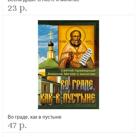
23 р.
Молитвослов на церковнославянском языке (Свято-Троицкая
Сергиева Лавра)
новинка
Во граде, как в пустыне
47 р.
Помянник (Обл. кожа черная. Тисненая узорчатая с овалом