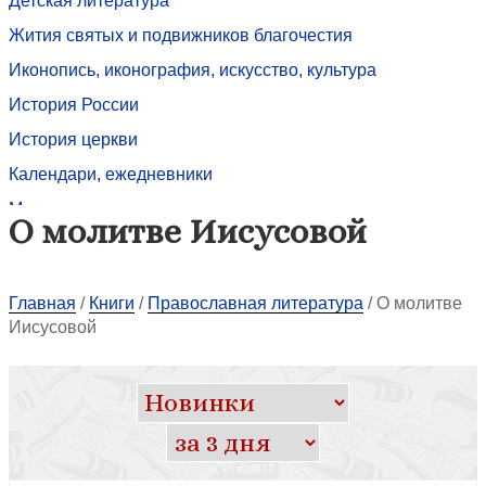
Детская литература
Жития святых и подвижников благочестия
Иконопись, иконография, искусство, культура
История России
История церкви
Календари, ежедневники
Медицина и психология, зависимости
О молитве Иисусовой
Межконфессиональный диалог
Миссиология
Главная
/
Книги
/
Православная литература
/
О молитве
Молитвословы, псалтири
Иисусовой
Монастыри, храмы, соборы: история, описание
Назидательное чтение, назидательная литература
Наука и богословие
О Пресвятой Богородице