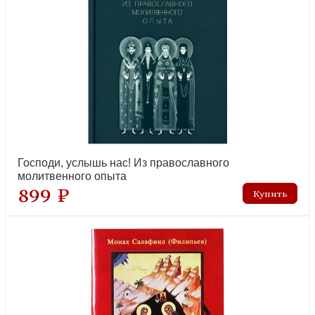
Гнатюк В., Гнатюк Ю. Святослав. Возмужание
новинка
Господи, услышь нас! Из православного
молитвенного опыта
899 ₽
Молитвослов крупный шрифтом (Эксмо)
новинка