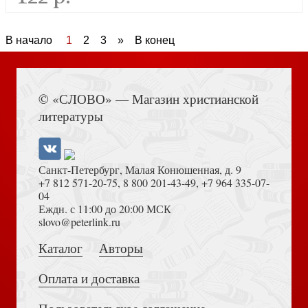
Лето Господне. Няня из Москвы
В начало
1
2
3
»
В конец
новинка
© «СЛОВО» — Магазин христианской
литературы
Санкт-Петербург, Малая Конюшенная, д. 9
+7 812 571-20-75
,
8 800 201-43-49
,
+7 964 335-07-
04
Свечу не ставят под спудом. Рассказы
Еждн. с 11:00 до 20:00 МСК
slovo@peterlink.ru
новинка
Каталог
Авторы
Оплата и доставка