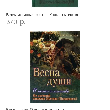
В чем истинная жизнь.: Книга о молитве
370 р.
Романовы: преданность и предательство. Последняя правда о
семье Романовых
новинка
Молитвослов на церковнославянском языке (ИП Карпов С.В.
Миттель Пресс)
новинка
Весна души. О посте и молитве