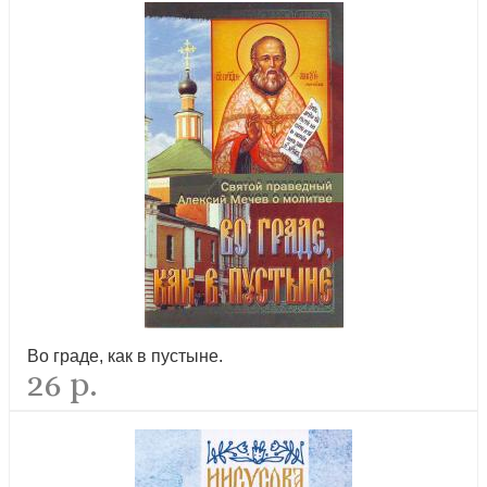
внутри рамка, Серебр. крест,
новинка
Псалтирь в святоотеческом изъяснении (Летопись)
новинка
Во граде, как в пустыне.
26 р.