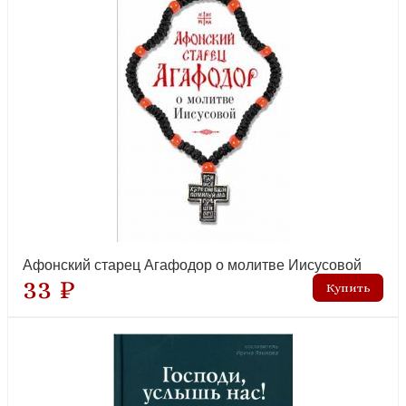
Старчество, монашество, подвиги святых
Творения святых отцов
Блаженная Матрона Московская
Толкование и изучение Священного писания.
новинка
Комментарии
Художественная литература и поэзия
Церковно-славянский язык и древние языки
Церковное пение. Ноты
Энциклопедии, справочники, словари
Календарь православный 2027 г.
Афонский старец Агафодор о молитве Иисусовой
33 ₽
новинка