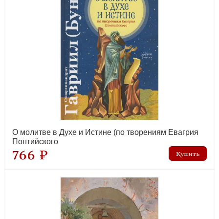
Всенощное бдение в духе древних распевов для смешанного
хора. Сборник нот для исполнения на богослуж
новинка
О молитве в Духе и Истине (по творениям Евагрия
Понтийского
766 ₽
Помянник (подарочн., коричневое. кожа, черненые обрезы
страниц)
новинка