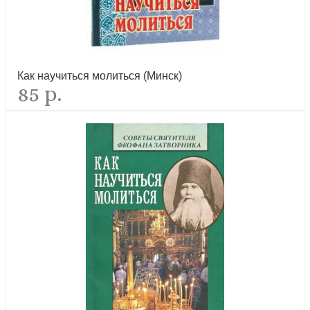
Как научиться молиться (Минск)
85 р.
Любовь изгоняет страх. Преподобный Гавриил (Ургебадзе)
новинка
Молитва святого Ефрема Сирина. Беседы на св.
Четыредесятницу