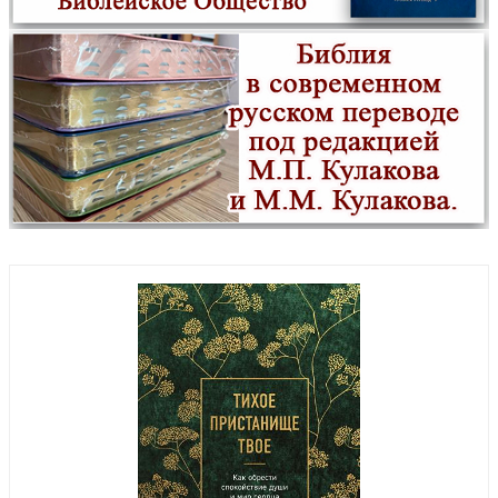
Сердце, отданное Богу. Жизнь и духовный подвиг святителя
Иоанна Шанхайского
новинка
Радость. Стихи
новинка