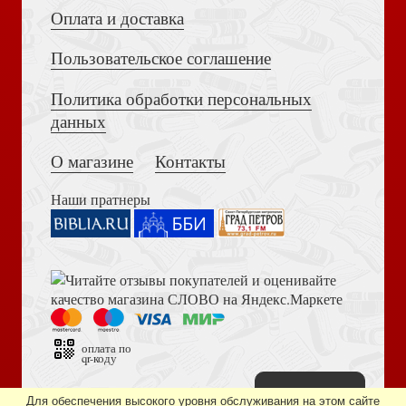
Оплата и доставка
Пользовательское соглашение
Политика обработки персональных
данных
О магазине
Контакты
Наши пратнеры
оплата по
qr-коду
Наверх
Дизайн сайта —
студия «Артминистри»
Для обеспечения высокого уровня обслуживания на этом сайте