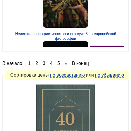
Неискаженное христианство и его судьба в европейской
философии
рекомендуем
В начало
1
2
3
4
5
»
В конец
Сортировка
цены
по возрастанию
или
по убыванию
Исповедь. Блаженный Августин (2026, черная обложка)
новинка