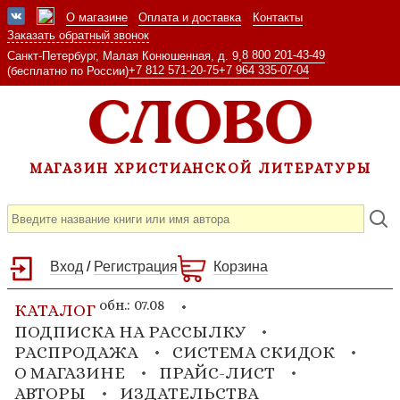
О магазине
Оплата и доставка
Контакты
Заказать обратный звонок
8 800 201-43-49
Санкт-Петербург, Малая Конюшенная, д. 9,
+7 812 571-20-75
+7 964 335-07-04
(бесплатно по России)
МАГАЗИН ХРИСТИАНСКОЙ ЛИТЕРАТУРЫ
Вход
/
Регистрация
Корзина
обн.: 07.08
КАТАЛОГ
ПОДПИСКА НА РАССЫЛКУ
РАСПРОДАЖА
СИСТЕМА СКИДОК
О МАГАЗИНЕ
ПРАЙС-ЛИСТ
АВТОРЫ
ИЗДАТЕЛЬСТВА