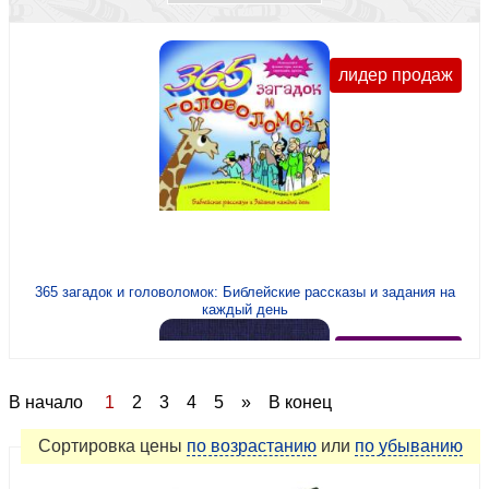
Религиозная философия,этика
Свидетельства
Семья, брак, взаимоотношения
лидер продаж
Учебные материалы
Чтения на каждый день
365 загадок и головоломок: Библейские рассказы и задания на
каждый день
рекомендуем
В начало
1
2
3
4
5
»
В конец
Сортировка
цены
по возрастанию
или
по убыванию