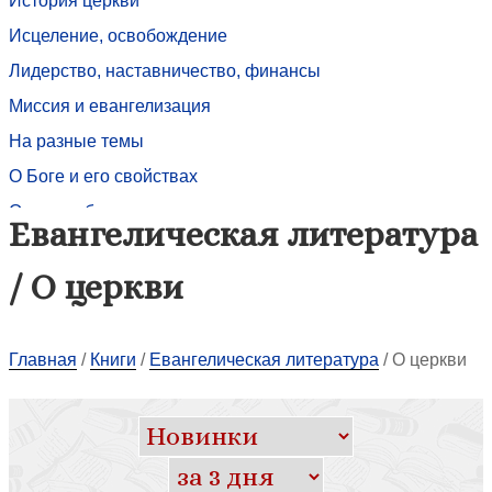
История церкви
Исцеление, освобождение
Лидерство, наставничество, финансы
Миссия и евангелизация
На разные темы
О Боге и его свойствах
О вере и благодати
Евангелическая литература
О церкви
/ О церкви
Песенники и нотные сборники
Пост. Молитва. Ходатайство
Поэзия
Главная
/
Книги
/
Евангелическая литература
/
О церкви
Практическое христианство
Проповеди
Работа с зависимыми