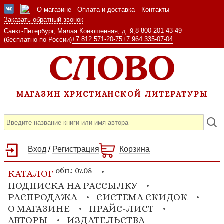
О магазине
Оплата и доставка
Контакты
Заказать обратный звонок
8 800 201-43-49
Санкт-Петербург, Малая Конюшенная, д. 9,
+7 812 571-20-75
+7 964 335-07-04
(бесплатно по России)
МАГАЗИН ХРИСТИАНСКОЙ ЛИТЕРАТУРЫ
Вход
/
Регистрация
Корзина
обн.: 07.08
КАТАЛОГ
ПОДПИСКА НА РАССЫЛКУ
РАСПРОДАЖА
СИСТЕМА СКИДОК
О МАГАЗИНЕ
ПРАЙС-ЛИСТ
АВТОРЫ
ИЗДАТЕЛЬСТВА