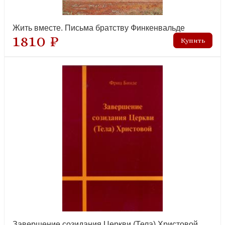
Жить вместе. Письма братству Финкенвальде
Библия и церковь о проблеме войны и мира
1810 ₽
лидер продаж
Велик Бог наш! Рассказы для семейного чтения
лидер продаж
Завершение созидания Церкви (Тела) Христовой