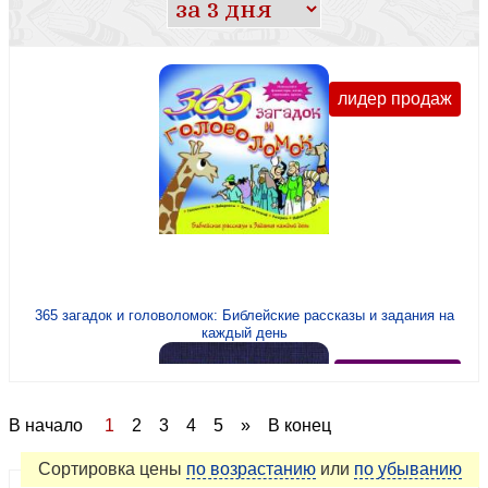
Религиозная философия,этика
Свидетельства
Семья, брак, взаимоотношения
лидер продаж
Учебные материалы
Чтения на каждый день
365 загадок и головоломок: Библейские рассказы и задания на
каждый день
рекомендуем
В начало
1
2
3
4
5
»
В конец
Сортировка
цены
по возрастанию
или
по убыванию