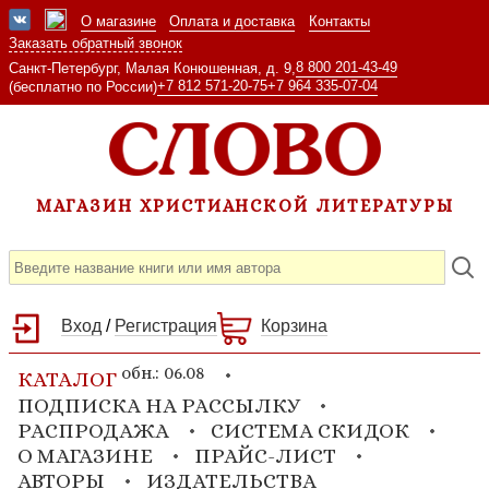
О магазине
Оплата и доставка
Контакты
Заказать обратный звонок
8 800 201-43-49
Санкт-Петербург, Малая Конюшенная, д. 9,
+7 812 571-20-75
+7 964 335-07-04
(бесплатно по России)
МАГАЗИН ХРИСТИАНСКОЙ ЛИТЕРАТУРЫ
Вход
/
Регистрация
Корзина
обн.: 06.08
КАТАЛОГ
ПОДПИСКА НА РАССЫЛКУ
РАСПРОДАЖА
СИСТЕМА СКИДОК
О МАГАЗИНЕ
ПРАЙС-ЛИСТ
АВТОРЫ
ИЗДАТЕЛЬСТВА