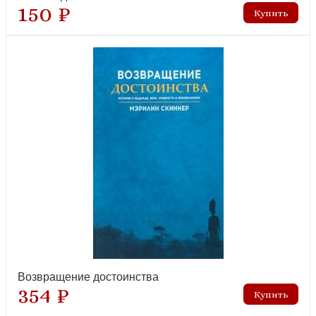
150 ₽
Жить вместе. Письма братству Финкенвальде
Возвращение достоинства
354 ₽