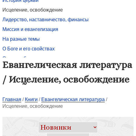
История церкви
Исцеление, освобождение
Лидерство, наставничество, финансы
Миссия и евангелизация
На разные темы
О Боге и его свойствах
О вере и благодати
Евангелическая литература
О церкви
/ Исцеление, освобождение
Песенники и нотные сборники
Пост. Молитва. Ходатайство
Поэзия
Главная
/
Книги
/
Евангелическая литература
/
Исцеление, освобождение
Практическое христианство
Проповеди
Работа с зависимыми