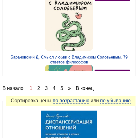
Барановский Д. Смысл любви с Владимиром Соловьевым. 79
ответов философов
рекомендуем
В начало
1
2
3
4
5
»
В конец
Сортировка
цены
по возрастанию
или
по убыванию
Дули С., Чатфилд Д. Вы не настоящие родители, пока...