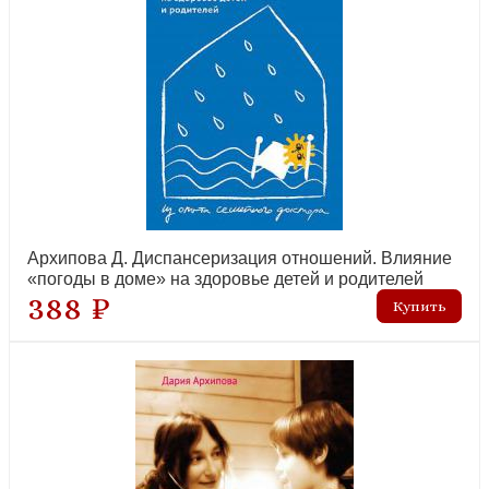
рекомендуем
Здоровый и сильный. Руководство по питанию матерей, детей и
Архипова Д. Диспансеризация отношений. Влияние
подростков
«погоды в доме» на здоровье детей и родителей
388 ₽
рекомендуем