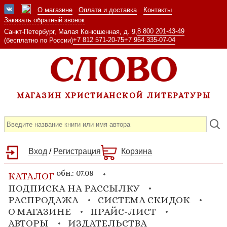
О магазине
Оплата и доставка
Контакты
Заказать обратный звонок
8 800 201-43-49
Санкт-Петербург, Малая Конюшенная, д. 9,
+7 812 571-20-75
+7 964 335-07-04
(бесплатно по России)
МАГАЗИН ХРИСТИАНСКОЙ ЛИТЕРАТУРЫ
Вход
/
Регистрация
Корзина
обн.: 07.08
КАТАЛОГ
ПОДПИСКА НА РАССЫЛКУ
РАСПРОДАЖА
СИСТЕМА СКИДОК
О МАГАЗИНЕ
ПРАЙС-ЛИСТ
АВТОРЫ
ИЗДАТЕЛЬСТВА