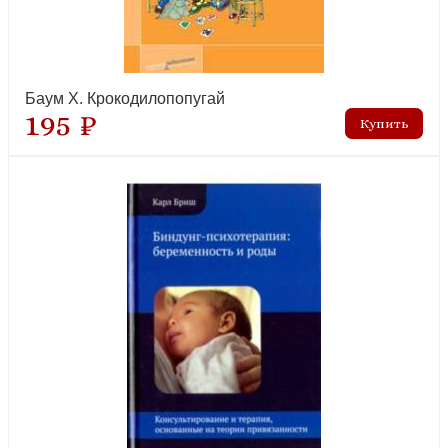
Баум Х. Крокодилопопугай
Чапмен А.Л. Стыд, самоосуждение и эмоциональная
195 ₽
уязвимость: практики диалектической поведенческой те