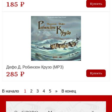
185 ₽
Дефо Д. Робинзон Крузо (MP3)
285 ₽
В начало
1
2
3
4
5
»
В конец