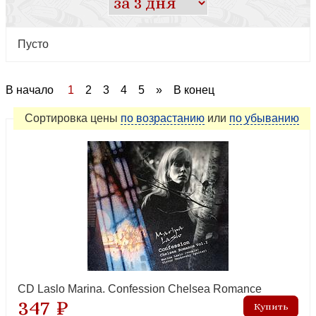
Пусто
В начало
1
2
3
4
5
»
В конец
Сортировка
цены
по возрастанию
или
по убыванию
CD Laslo Marina. Confession Chelsea Romance
347 ₽