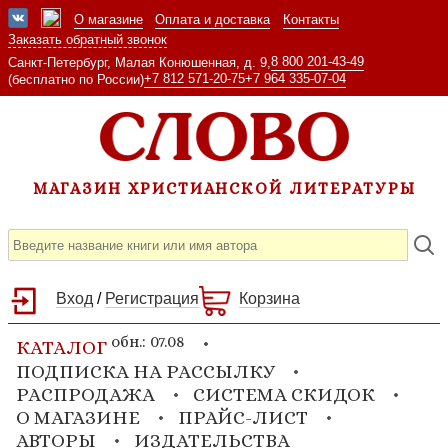
О магазине
Оплата и доставка
Контакты
Заказать обратный звонок
8 800 201-43-49
Санкт-Петербург, Малая Конюшенная, д. 9,
+7 812 571-20-75
+7 964 335-07-04
(бесплатно по России)
МАГАЗИН ХРИСТИАНСКОЙ ЛИТЕРАТУРЫ
Вход
/
Регистрация
Корзина
обн.: 07.08
КАТАЛОГ
ПОДПИСКА НА РАССЫЛКУ
РАСПРОДАЖА
СИСТЕМА СКИДОК
О МАГАЗИНЕ
ПРАЙС-ЛИСТ
АВТОРЫ
ИЗДАТЕЛЬСТВА