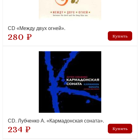
CD «Между двух огней».
280 ₽
CD. Лубченко А. «Кармадонская соната».
234 ₽