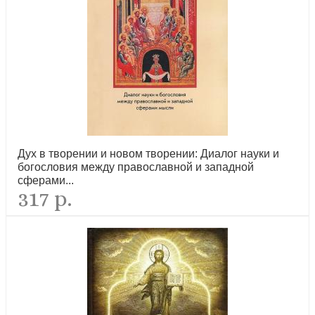
Литургия св. Иоанна Златоуста в духе древних распевов. Для 2-
х голосов
Дух в творении и новом творении: Диалог науки и
новинка
богословия между православной и западной
сферами...
317 р.
Канон за болящего (карманный формат 7Х10 см, Ст. Петергоф,
2026)