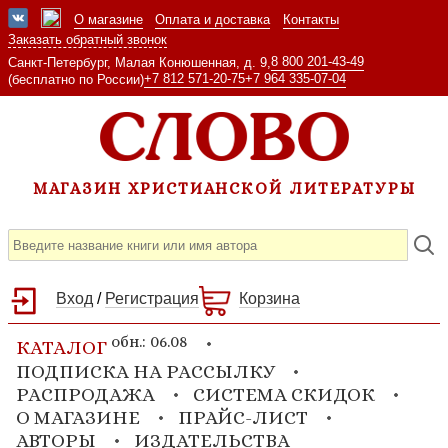
О магазине
Оплата и доставка
Контакты
Заказать обратный звонок
8 800 201-43-49
Санкт-Петербург, Малая Конюшенная, д. 9,
+7 812 571-20-75
+7 964 335-07-04
(бесплатно по России)
МАГАЗИН ХРИСТИАНСКОЙ ЛИТЕРАТУРЫ
Вход
/
Регистрация
Корзина
обн.: 06.08
КАТАЛОГ
ПОДПИСКА НА РАССЫЛКУ
РАСПРОДАЖА
СИСТЕМА СКИДОК
О МАГАЗИНЕ
ПРАЙС-ЛИСТ
АВТОРЫ
ИЗДАТЕЛЬСТВА