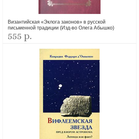
Исповедь (Синопсисъ)
новинка
Византийская «Эклога законов» в русской
письменной традиции (Изд-во Олега Абышко)
555 р.
Книга наставлений и молитв
новинка