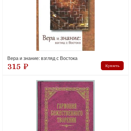
Помянник (подарочн., коричневое. кожа, черненые обрезы
страниц)
Вера и знание: взгляд с Востока
315 ₽
новинка
Илиотропион или сообразование человеческой воли с
божественной волей. (Оранта)