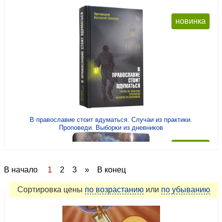
О молитве Иисусовой
Паломничество
новинка
Православие и религии мира
Православная педагогика
Православная семья
Православная трапеза. Сад и огород. Домоводство
Продолжающиеся издания, конференции
Проповеди. Поучения. Беседы. Труды
В православие стоит вдуматься. Случаи из практики.
Публицистика, филология, литературоведение
Проповеди. Выборки из дневников
Религиозная философия и социология. Русские
новинка
философы-богословы
Священное писание
В начало
1
2
3
»
В конец
Сектоведение, лжепророчества, оккультизм,
Сортировка
цены
по возрастанию
или
по убыванию
полемика
Старообрядческая литература