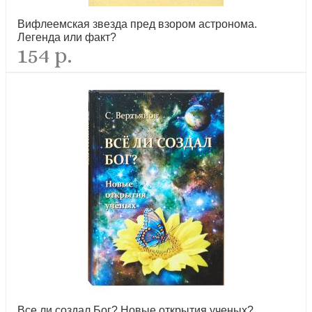
Любовь изгоняет страх. Преподобный Гавриил (Ургебадзе)
Вифлеемская звезда пред взором астронома.
Легенда или факт?
154 р.
новинка
Молитва святого Ефрема Сирина. Беседы на св.
Четыредесятницу
новинка
Все ли создал Бог? Новые открытия ученых?