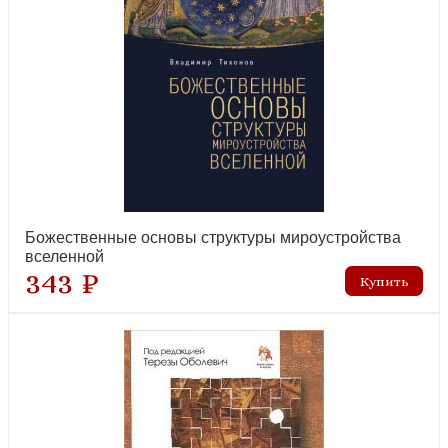
Всенощное бдение в духе древних распевов для 2-х голосов.
Сборник нот для исполнения на богослужении
новинка
Божественные основы структуры мироустройства
вселенной
343 ₽
Всенощное бдение в духе древних распевов для смешанного
хора. Сборник нот для исполнения на богослуж
новинка