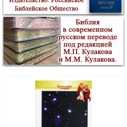
Сборник канонов ко Господу, Пресвятой Богородице, в честь
двунадесятых праздников и святых
новинка
О Таинствах Единой, Святой, Соборной и Апостольской Церкви
новинка