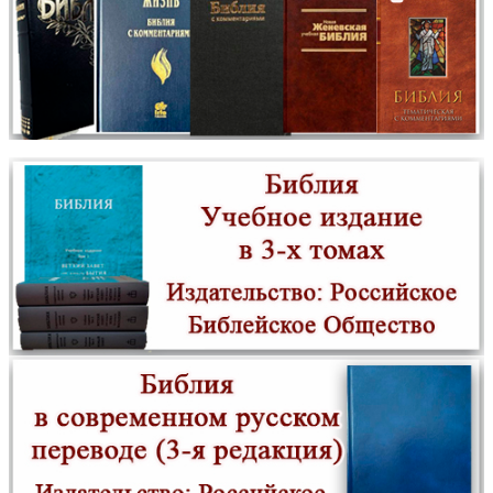
Псалтирь в святоотеческом изъяснении (Летопись)
новинка
Псалтирь святого пророка Давида (подарочн., коричневое. кожа,
черненые обрезы страниц)
новинка