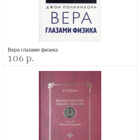
Вера глазами физика
106 р.
Святые источники Дивеевской земли Путеводитель. История.
Карта. Чудеса исцелений
новинка