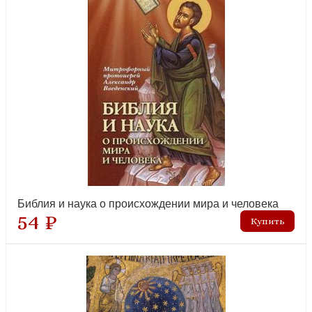
Старчество, монашество, подвиги святых
Творения святых отцов
Вопросы на исповеди детей с подробными пастырскими
Толкование и изучение Священного писания.
наставлениями их
Комментарии
новинка
Художественная литература и поэзия
Церковно-славянский язык и древние языки
Церковное пение. Ноты
Энциклопедии, справочники, словари
Библия и наука о происхождении мира и человека
Азбука духовная. Алфавитно-тематический сборник глав из
54 ₽
творения «Слова подвижнические» прп. Исаака
новинка