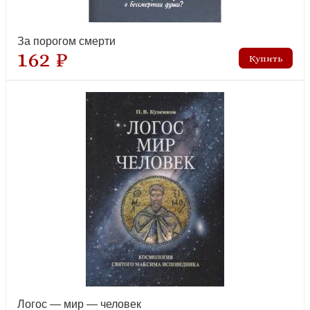
Лаврские фронтовики
За порогом смерти
162 ₽
новинка
Лица, в которых сияет Христос. Жизнь и духовные дары близких
Богу и людям святых
новинка
Логос — мир — человек