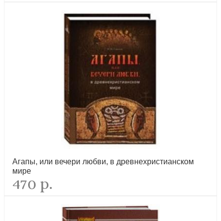
Свой у Бога. Воспоминания об архимандрите Павле (Груздеве)
новинка
Агапы, или вечери любви, в древнехристианском
мире
Сердце, отданное Богу. Жизнь и духовный подвиг святителя
470 р.
Иоанна Шанхайского
новинка