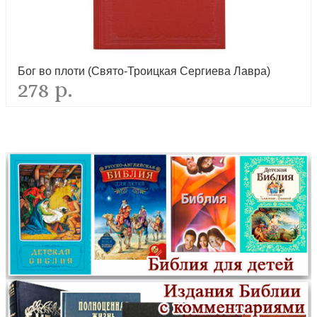
Молитвослов на церковнославянском языке (Свято-Троицкая
Сергиева Лавра)
новинка
Бог во плоти (Свято-Троицкая Сергиева Лавра)
278 р.
Помянник (Обл. кожа черная. Тисненая узорчатая с овалом
внутри рамка, Серебр. крест,
новинка