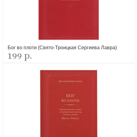
новинка
Бог во плоти (Свято-Троицкая Сергиева Лавра)
199 р.
Молитвослов на церковнославянском языке (ИП Карпов С.В.
Миттель Пресс)
новинка