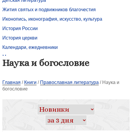
Детская литература
Жития святых и подвижников благочестия
Иконопись, иконография, искусство, культура
История России
История церкви
Календари, ежедневники
Медицина и психология, зависимости
Наука и богословие
Межконфессиональный диалог
Миссиология
Главная
/
Книги
/
Православная литература
/
Наука и
Молитвословы, псалтири
богословие
Монастыри, храмы, соборы: история, описание
Назидательное чтение, назидательная литература
Наука и богословие
О Пресвятой Богородице