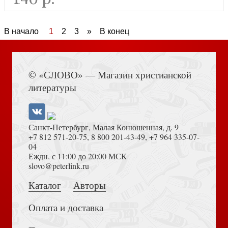
В начало
1
2
3
»
В конец
© «СЛОВО» — Магазин христианской
Молитвы за всякого усопшего (карманный формат 7Х10 см, Ст.
Петергоф, 2026)
литературы
новинка
Санкт-Петербург, Малая Конюшенная, д. 9
+7 812 571-20-75
,
8 800 201-43-49
,
+7 964 335-07-
04
Еждн. с 11:00 до 20:00 МСК
slovo@peterlink.ru
Каталог
Авторы
Молитвы ко Пресвятой Богородице (карманный формат 7Х10 см,
Оплата и доставка
Ст. Петергоф, 2026)