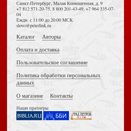
Санкт-Петербург, Малая Конюшенная, д. 9
+7 812 571-20-75
,
8 800 201-43-49
,
+7 964 335-07-
04
Еждн. с 11:00 до 20:00 МСК
Достоевский Ф.М. Сила и правда России (2024)
slovo@peterlink.ru
Открытка «Обручальная», Любите друг друга 10*15,
глянцевая (Ваката) 71
Каталог
Авторы
Оплата и доставка
Пользовательское соглашение
Политика обработки персональных
Толкование на Апокалипсис (Тихоний Африканский)
данных
Открытка «С Рождеством и Новым Годом» Ёлка в
синем, глянцевая (Ваката) 37
О магазине
Контакты
Наши пратнеры
Библия в современном русском переводе. 073 (2025, 3-