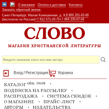
О магазине
Оплата и доставка
Контакты
Заказать обратный звонок
8 800 201-43-49
Санкт-Петербург, Малая Конюшенная, д. 9,
+7 812 571-20-75
+7 964 335-07-04
(бесплатно по России)
МАГАЗИН ХРИСТИАНСКОЙ ЛИТЕРАТУРЫ
Вход
/
Регистрация
Корзина
обн.: 09.08
КАТАЛОГ
ПОДПИСКА НА РАССЫЛКУ
РАСПРОДАЖА
СИСТЕМА СКИДОК
О МАГАЗИНЕ
ПРАЙС-ЛИСТ
АВТОРЫ
ИЗДАТЕЛЬСТВА