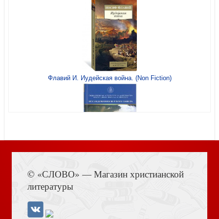
Наклейки А5 «Твоя роза...» (Маленький Принц) (Ваката)
Флавий И. Иудейская война. (Non Fiction)
1002
Книга Иисуса Навина
Открытка «Вечеринка», Happy Birthday 10*15, глянцевая
© «СЛОВО» — Магазин христианской
(Ваката) 70
литературы