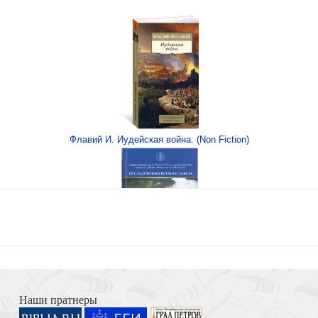
даниями (Я рисую. Я
Флавий И. Иудейская война. (Non Fiction)
 (бело-розовые) 995
Книга Иисуса Навина
10*15, фактура — лён
Наши пратнеры