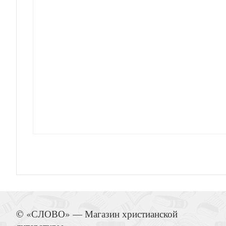
Сотворение мира. Ноев ковчег. Раскраска с за
учусь)
Индексы для Библии с прорезкой. Расцветка 12
Открытка «Шары и подарки», С днем Рождения! 
(Ваката) 64
© «СЛОВО» — Магазин христианской