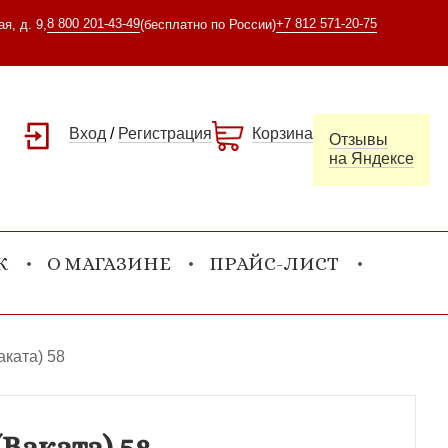
8 800 201-43-49
+7 812 571-20-75
я, д. 9,
(бесплатно по России)
Вход
/
Регистрация
Корзина
Отзывы
на Яндексе
К
О МАГАЗИНЕ
ПРАЙС-ЛИСТ
аката) 58
Ваката) 58