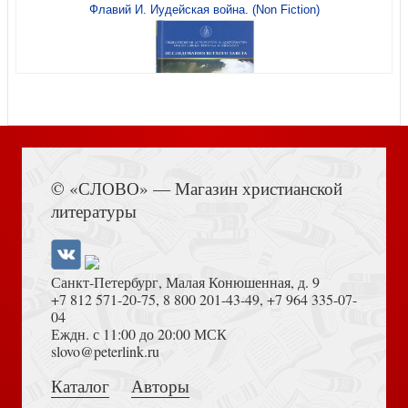
Флавий И. Иудейская война. (Non Fiction)
Христианства нет без Церкви
Книга Иисуса Навина
Освящение храма. Чины архиерейского
© «СЛОВО» — Магазин христианской
священнослужения (в кожаном переплете)
литературы
Санкт-Петербург, Малая Конюшенная, д. 9
+7 812 571-20-75
,
8 800 201-43-49
,
+7 964 335-07-
04
Еждн. с 11:00 до 20:00 МСК
Достоевский Ф.М. Сила и правда России (2024)
slovo@peterlink.ru
Приходское богословие и другие рассказы
Каталог
Авторы