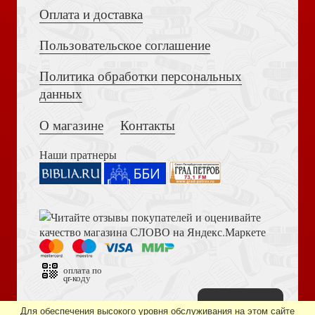
Оплата и доставка
Пользовательское соглашение
Политика обработки персональных
Толкование на Апокалипсис (Тихоний Африканский)
данных
Преподобный Серафим Саровский (Жития святых.
Сретенский)
О магазине
Контакты
Наши пратнеры
Книга пророка Амоса. Введение и комментарий
Домашнее последование воскресной вечерни, утрени,
часов и обедницы
оплата по
qr-коду
Наверх
Дизайн сайта —
студия «Артминистри»
Для обеспечения высокого уровня обслуживания на этом сайте