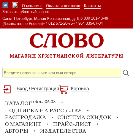
О магазине
Оплата и доставка
Контакты
Заказать обратный звонок
8 800 201-43-49
Санкт-Петербург, Малая Конюшенная, д. 9,
+7 812 571-20-75
+7 964 335-07-04
(бесплатно по России)
МАГАЗИН ХРИСТИАНСКОЙ ЛИТЕРАТУРЫ
Вход
/
Регистрация
Корзина
обн.: 06.08
КАТАЛОГ
ПОДПИСКА НА РАССЫЛКУ
РАСПРОДАЖА
СИСТЕМА СКИДОК
О МАГАЗИНЕ
ПРАЙС-ЛИСТ
АВТОРЫ
ИЗДАТЕЛЬСТВА