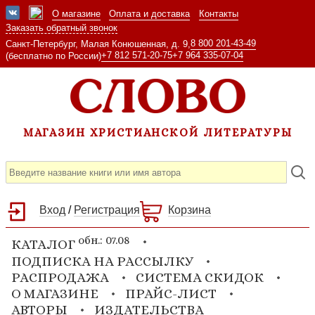
О магазине
Оплата и доставка
Контакты
Заказать обратный звонок
8 800 201-43-49
Санкт-Петербург, Малая Конюшенная, д. 9,
+7 812 571-20-75
+7 964 335-07-04
(бесплатно по России)
МАГАЗИН ХРИСТИАНСКОЙ ЛИТЕРАТУРЫ
Вход
/
Регистрация
Корзина
обн.: 07.08
КАТАЛОГ
ПОДПИСКА НА РАССЫЛКУ
РАСПРОДАЖА
СИСТЕМА СКИДОК
О МАГАЗИНЕ
ПРАЙС-ЛИСТ
АВТОРЫ
ИЗДАТЕЛЬСТВА