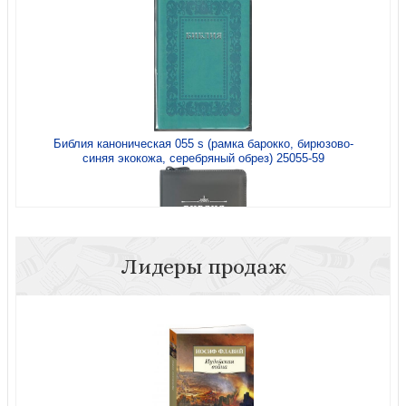
Библия каноническая 055 s (рамка барокко, бирюзово-
синяя экокожа, серебряный обрез) 25055-59
Лидеры продаж
Библия каноническая 055 zti (кожаный переплет, серый
цвет, золотой обрез, индексы)