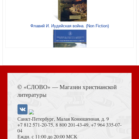
Флавий И. Иудейская война. (Non Fiction)
Библия каноническая 055 (кожа, цвет коричневый
пятнистый, надпись Библия с вензелем, золотой обрез),
Книга Иисуса Навина
© «СЛОВО» — Магазин христианской
литературы
Библия каноническая 053ztig (кожа салатовая, на молн.,
термоштамп голубь, зол. обр., кр. ук) С5
Санкт-Петербург, Малая Конюшенная, д. 9
+7 812 571-20-75
,
8 800 201-43-49
,
+7 964 335-07-
04
Еждн. с 11:00 до 20:00 МСК