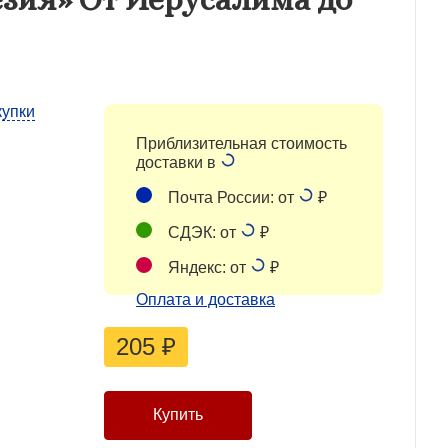
купки
Приблизительная стоимость
доставки в
Почта России: от
₽
СДЭК: от
₽
Яндекс: от
₽
Оплата и доставка
205
₽