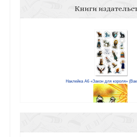
Книги издательс
Наклейка А6 «Закон для короля» (Вак
Открытка «С Рождеством Христовым!» Волхвы 10