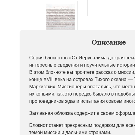
Описание
Серия блокнотов «От Иерусалима до края зем
интересные сведения и поучительные истории
В этом блокноте вы прочтете рассказ о миссии
конце ХVIII века на островах Тихого океана — 
Маркизских. Миссионеры опасались, что местн
их копьями, как это нередко бывало в подобны
проповедников ждали испытания совсем иного
Заглавная обложка содержит в своем оформле
Блокнот станет прекрасным подарком для все
темой миссии и дальними странами.