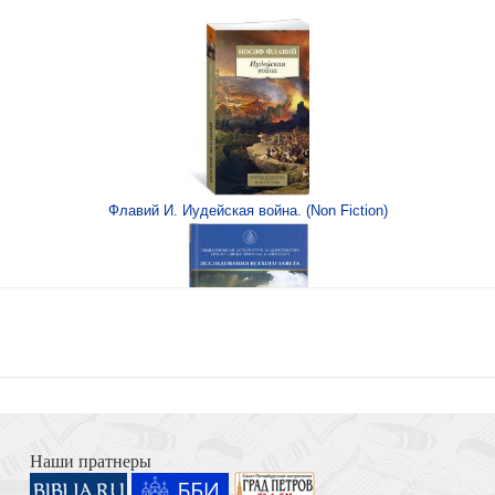
Флавий И. Иудейская война. (Non Fiction)
шка) (Ваката) 1185
Книга Иисуса Навина
— лён (Ваката) 255
Наши пратнеры