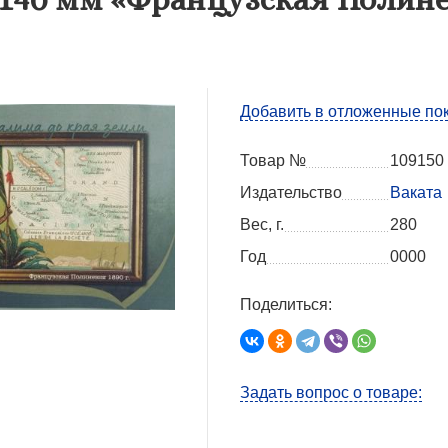
Добавить в отложенные по
Товар №
109150
Издательство
Ваката
Вес, г.
280
Год
0000
Поделиться:
Задать вопрос о товаре: