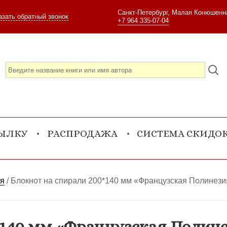
Санкт-Петербург, Малая Конюшенна
азать обратный звонок
+7 964 335-07-04
СЫЛКУ
РАСПРОДАЖА
СИСТЕМА СКИДО
ия
/
Блокнот на спирали 200*140 мм «Французская Полинезия
*140 мм «Французская Полине