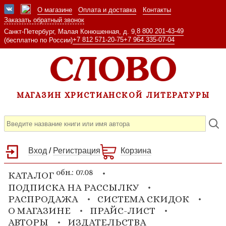
О магазине
Оплата и доставка
Контакты
Заказать обратный звонок
8 800 201-43-49
Санкт-Петербург, Малая Конюшенная, д. 9,
+7 812 571-20-75
+7 964 335-07-04
(бесплатно по России)
МАГАЗИН ХРИСТИАНСКОЙ ЛИТЕРАТУРЫ
Вход
/
Регистрация
Корзина
обн.: 07.08
КАТАЛОГ
ПОДПИСКА НА РАССЫЛКУ
РАСПРОДАЖА
СИСТЕМА СКИДОК
О МАГАЗИНЕ
ПРАЙС-ЛИСТ
АВТОРЫ
ИЗДАТЕЛЬСТВА