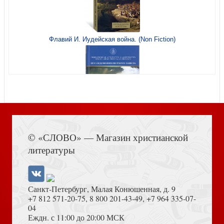
Флавий И. Иудейская война. (Non Fiction)
Развивающая игра для детей «Небесный мир. Ангел в
рамке» (Свято-Елизаветинский м-рь) 4 элемента
Книга Иисуса Навина
© «СЛОВО» — Магазин христианской
литературы
Из жизни Коли и Вани
Санкт-Петербург, Малая Конюшенная, д. 9
+7 812 571-20-75
,
8 800 201-43-49
,
+7 964 335-07-
04
Еждн. с 11:00 до 20:00 МСК
Толкование на Апокалипсис (Тихоний Африканский)