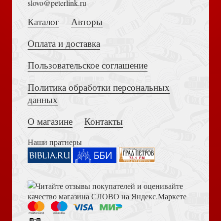
slovo@peterlink.ru
Зартайская И. Девочки, которые изменили мир
Каталог
Авторы
Оплата и доставка
Пользовательское соглашение
Политика обработки персональных
Достоевский Ф.М. Сила и правда России (2024)
данных
Сестры: очерк жизни сестер — подвижниц Анисии,
Матроны и Агафии
О магазине
Контакты
Наши пратнеры
Книга пророка Амоса. Введение и комментарий
Идти путем апостольским. Жития и труды святых
миссионеров XX века