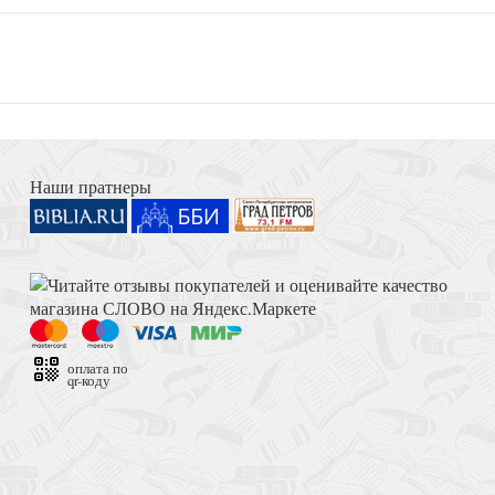
Наши пратнеры
оплата по
qr-коду