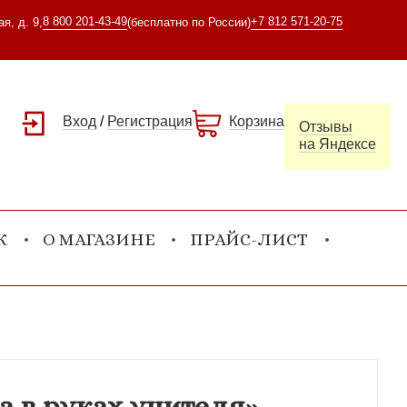
8 800 201-43-49
+7 812 571-20-75
я, д. 9,
(бесплатно по России)
Вход
/
Регистрация
Корзина
Отзывы
на Яндексе
К
О МАГАЗИНЕ
ПРАЙС-ЛИСТ
 в руках учителя»