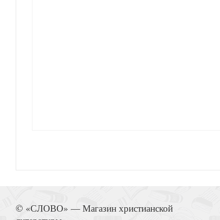
Открытка двойная «Храм Лурдской Божией Мате
Закладка «Музыка небес» (глянец) (В
Открытка А6 «Сны Алисы», софт-тач (В
© «СЛОВО» — Магазин христианской