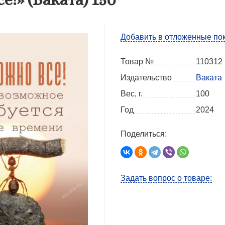
Добавить в отложенные по
Товар №
110312
Издательство
Ваката
Вес, г.
100
Год
2024
Поделиться:
Задать вопрос о товаре: