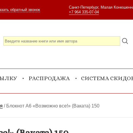
Санкт-Петербург, Малая Конюшенна
азать обратный звонок
+7 964 335-07-04
СЫЛКУ
РАСПРОДАЖА
СИСТЕМА СКИДО
ия
/
Блокнот А6 «Возможно все!» (Ваката) 150
!» (Ваката) 150