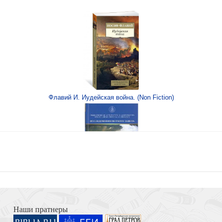
ри» (Ваката-Принт)
аката) 010
Флавий И. Иудейская война. (Non Fiction)
аката) 867
Книга Иисуса Навина
Наши пратнеры