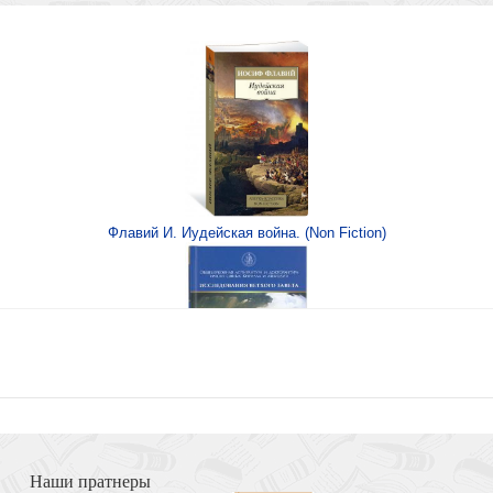
цев» (304103)
Флавий И. Иудейская война. (Non Fiction)
027 год «Молитвы. В
роты)
Книга Иисуса Навина
ое правило жизни»
Наши пратнеры