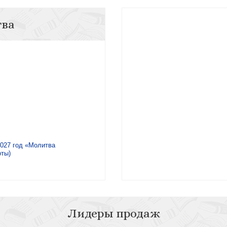
тва
2027 год «Молитва
оты)
Лидеры продаж