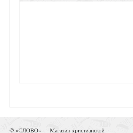
Магнит 10*15 см «Молитва Оптинских стар
Календарь настенный на пружине 29Х45 см на 2
тишине с Богом» (Послание доб
Календарь листовой 34*50 на 2026 год «Золот
© «СЛОВО» — Магазин христианской