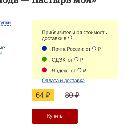
купки
Приблизительная стоимость
доставки в
ие
Почта России: от
₽
ы
СДЭК: от
₽
Яндекс: от
₽
Оплата и доставка
64
₽
80
₽