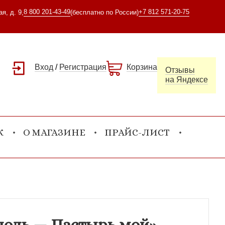
8 800 201-43-49
+7 812 571-20-75
я, д. 9,
(бесплатно по России)
Вход
/
Регистрация
Корзина
Отзывы
на Яндексе
К
О МАГАЗИНЕ
ПРАЙС-ЛИСТ
сподь — Пастырь мой»