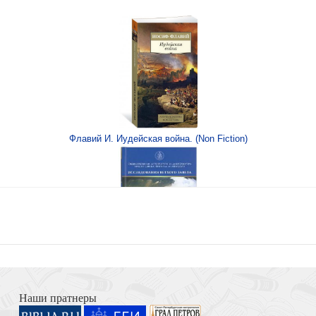
н) 00-00001253
Флавий И. Иудейская война. (Non Fiction)
 переплет, рец.
) 450
Книга Иисуса Навина
у» 10*15, глянец
Наши пратнеры