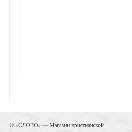
Дневник: 5 лет жизни с Богом (для женщи
Библия каноническая 076ZTiG («Лоза», борд.
кожа,молния, золотой обрез, указ
Открытка С Рождеством! «Слава в вышних Бог
(Ваката) 427
© «СЛОВО» — Магазин христианской