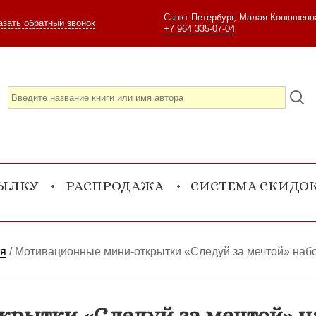
Санкт-Петербург, Малая Конюшенна
азать обратный звонок
+7 964 335-07-04
СЫЛКУ
РАСПРОДАЖА
СИСТЕМА СКИДО
ия
/
Мотивационные мини-открытки «Следуй за мечтой» набор
ытки «Следуй за мечтой» набо