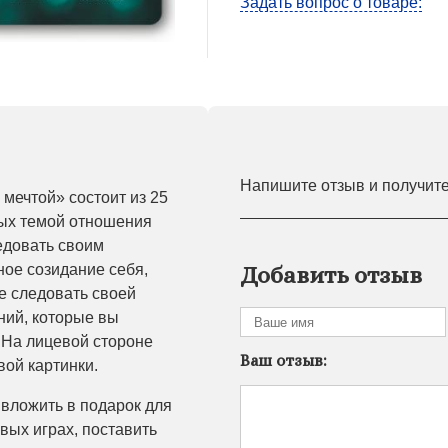
Задать вопрос о товаре:
Напишите отзыв и получит
мечтой» состоит из 25
ых темой отношения
едовать своим
ное созидание себя,
Добавить отзыв
е следовать своей
ний, которые вы
 На лицевой стороне
Ваш отзыв:
ой картинки.
 вложить в подарок для
вых играх, поставить