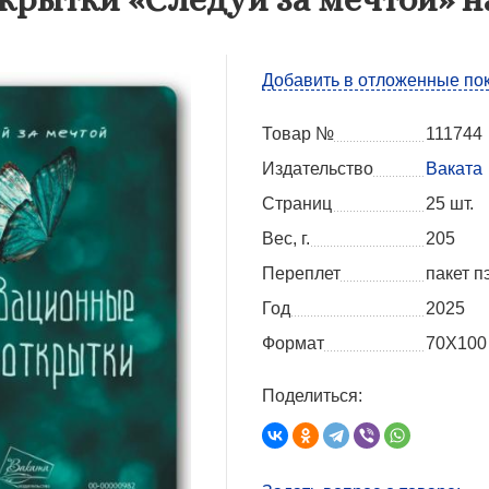
Добавить в отложенные по
Товар №
111744
Издательство
Ваката
Страниц
25 шт.
Вес, г.
205
Переплет
пакет п
Год
2025
Формат
70Х100
Поделиться: