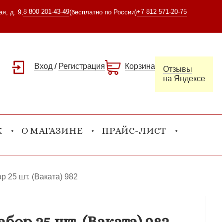
8 800 201-43-49
+7 812 571-20-75
я, д. 9,
(бесплатно по России)
Вход
/
Регистрация
Корзина
Отзывы
на Яндексе
К
О МАГАЗИНЕ
ПРАЙС-ЛИСТ
 25 шт. (Ваката) 982
р 25 шт. (Ваката) 982