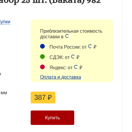
купки
Приблизительная стоимость
доставки в
Почта России: от
₽
СДЭК: от
₽
Яндекс: от
₽
э
Оплата и доставка
 мм
387
₽