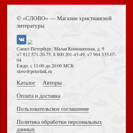
Книга Иисуса Навина
© «СЛОВО» — Магазин христианской
Индексы для Библии с прорезкой. Расцветка 10
литературы
(зеленокоричнево-розовые) 993
Санкт-Петербург, Малая Конюшенная, д. 9
+7 812 571-20-75
,
8 800 201-43-49
,
+7 964 335-07-
04
Еждн. с 11:00 до 20:00 МСК
Толкование на Апокалипсис (Тихоний Африканский)
slovo@peterlink.ru
Библейский кроссворд. Выпуск №2 (Ваката) 027
Каталог
Авторы
Оплата и доставка
Пользовательское соглашение
Политика обработки персональных
Достоевский Ф.М. Сила и правда России (2024)
данных