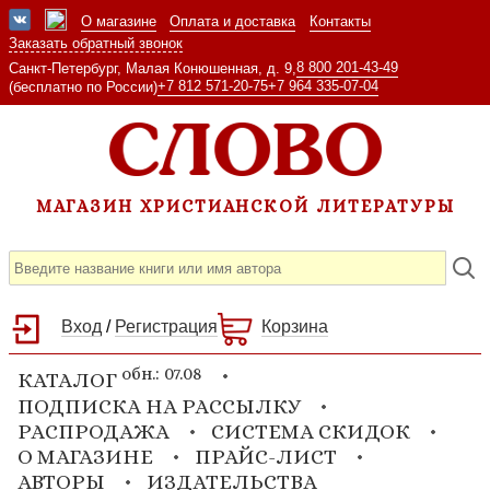
О магазине
Оплата и доставка
Контакты
Заказать обратный звонок
8 800 201-43-49
Санкт-Петербург, Малая Конюшенная, д. 9,
+7 812 571-20-75
+7 964 335-07-04
(бесплатно по России)
МАГАЗИН ХРИСТИАНСКОЙ ЛИТЕРАТУРЫ
Вход
/
Регистрация
Корзина
обн.: 07.08
КАТАЛОГ
ПОДПИСКА НА РАССЫЛКУ
РАСПРОДАЖА
СИСТЕМА СКИДОК
О МАГАЗИНЕ
ПРАЙС-ЛИСТ
АВТОРЫ
ИЗДАТЕЛЬСТВА