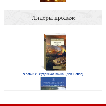
Лидеры продаж
Открытка «Вечеринка», Happy Birthday 10*15, глянцевая
(Ваката) 70
Флавий И. Иудейская война. (Non Fiction)
Открытка «Пусть в душе цветет весна»10*15 (софттач)
(Ваката)