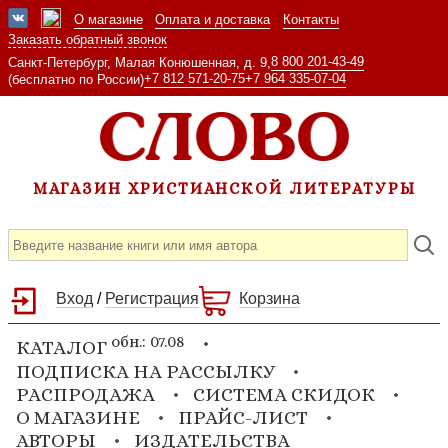
О магазине
Оплата и доставка
Контакты
Заказать обратный звонок
8 800 201-43-49
Санкт-Петербург, Малая Конюшенная, д. 9,
+7 812 571-20-75
+7 964 335-07-04
(бесплатно по России)
МАГАЗИН ХРИСТИАНСКОЙ ЛИТЕРАТУРЫ
Вход
/
Регистрация
Корзина
обн.: 07.08
КАТАЛОГ
ПОДПИСКА НА РАССЫЛКУ
РАСПРОДАЖА
СИСТЕМА СКИДОК
О МАГАЗИНЕ
ПРАЙС-ЛИСТ
АВТОРЫ
ИЗДАТЕЛЬСТВА