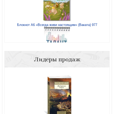
Блокнот А6 «Всегда живи настоящим» (Ваката) 977
Лидеры продаж
Блокнот 145*100 мм «Талант...» (Ваката) 140