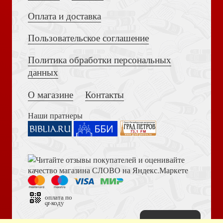
Оплата и доставка
Пользовательское соглашение
Политика обработки персональных
Достоевский Ф.М. Сила и правда России (2024)
данных
Покаяние. Автобиографическая повесть
О магазине
Контакты
Наши пратнеры
Библия в современном русском переводе. 073 (2025, 3-
е изд., перераб., и доп., синий бумвинил)
Блокнот 145*100 мм «Стремитесь не к успеху...»
(Ваката) 149
оплата по
qr-коду
Наверх