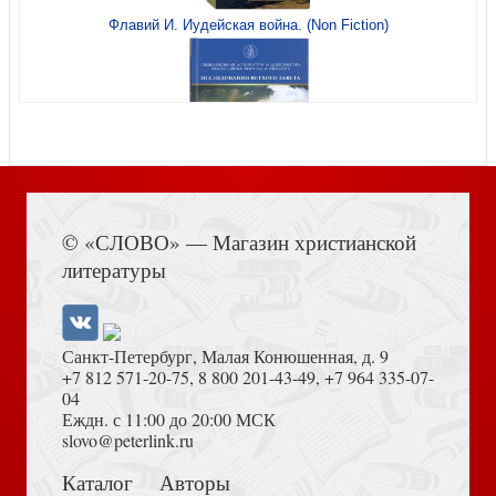
Открытка «С верой в Бога и любовью к Родине» (три
Флавий И. Иудейская война. (Non Fiction)
богатыря, кубизм) 100Х145 мм (Ваката) 1198
Книга Иисуса Навина
Открытка С крещением Бог есть любовь (Ваката) 384
© «СЛОВО» — Магазин христианской
литературы
Санкт-Петербург, Малая Конюшенная, д. 9
+7 812 571-20-75
,
8 800 201-43-49
,
+7 964 335-07-
04
Еждн. с 11:00 до 20:00 МСК
Толкование на Апокалипсис (Тихоний Африканский)
slovo@peterlink.ru
Открытка «Весенний хоровод» Happy Womens day, 8
марта, 10*15, фактура — лён (Ваката) 55
Каталог
Авторы