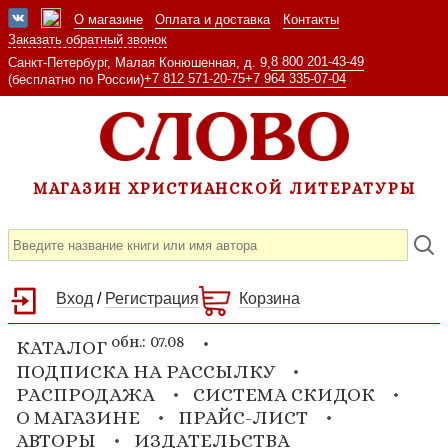
О магазине
Оплата и доставка
Контакты
Заказать обратный звонок
8 800 201-43-49
Санкт-Петербург, Малая Конюшенная, д. 9,
+7 812 571-20-75
+7 964 335-07-04
(бесплатно по России)
МАГАЗИН ХРИСТИАНСКОЙ ЛИТЕРАТУРЫ
Вход
/
Регистрация
Корзина
обн.: 07.08
КАТАЛОГ
ПОДПИСКА НА РАССЫЛКУ
РАСПРОДАЖА
СИСТЕМА СКИДОК
О МАГАЗИНЕ
ПРАЙС-ЛИСТ
АВТОРЫ
ИЗДАТЕЛЬСТВА