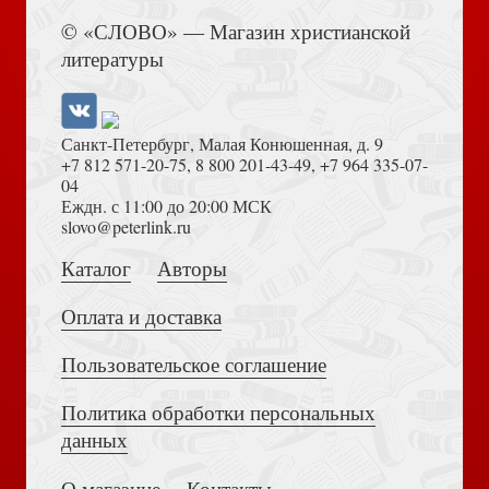
Книга Иисуса Навина
© «СЛОВО» — Магазин христианской
Портер Э. Поллианна (Эксмо) (Читаем по школьной
литературы
программе)
Санкт-Петербург, Малая Конюшенная, д. 9
+7 812 571-20-75
,
8 800 201-43-49
,
+7 964 335-07-
04
Еждн. с 11:00 до 20:00 МСК
Достоевский Ф.М. Сила и правда России (2024)
slovo@peterlink.ru
Уайльд О. Звездный мальчик: сказки (илл. Ники Гольц,
Каталог
Авторы
2025)
Оплата и доставка
Пользовательское соглашение
Политика обработки персональных
Толкование на Апокалипсис (Тихоний Африканский)
данных
Коран. Перевод И.Ю.Крачковского
О магазине
Контакты