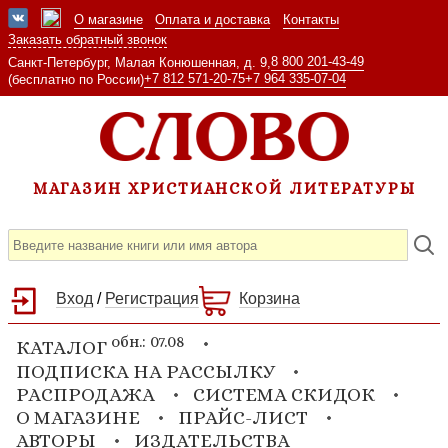
О магазине
Оплата и доставка
Контакты
Заказать обратный звонок
8 800 201-43-49
Санкт-Петербург, Малая Конюшенная, д. 9,
+7 812 571-20-75
+7 964 335-07-04
(бесплатно по России)
МАГАЗИН ХРИСТИАНСКОЙ ЛИТЕРАТУРЫ
Вход
/
Регистрация
Корзина
обн.: 07.08
КАТАЛОГ
ПОДПИСКА НА РАССЫЛКУ
РАСПРОДАЖА
СИСТЕМА СКИДОК
О МАГАЗИНЕ
ПРАЙС-ЛИСТ
АВТОРЫ
ИЗДАТЕЛЬСТВА