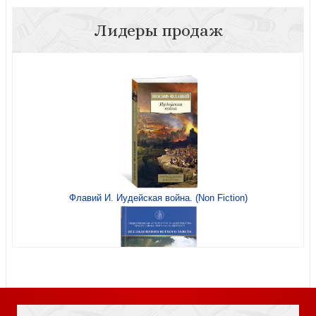
Лидеры продаж
Святыни Пресвятой Богородицы (буклет)
Флавий И. Иудейская война. (Non Fiction)
Библия с неканоническими книгами (Эксмо, твердый
переплет