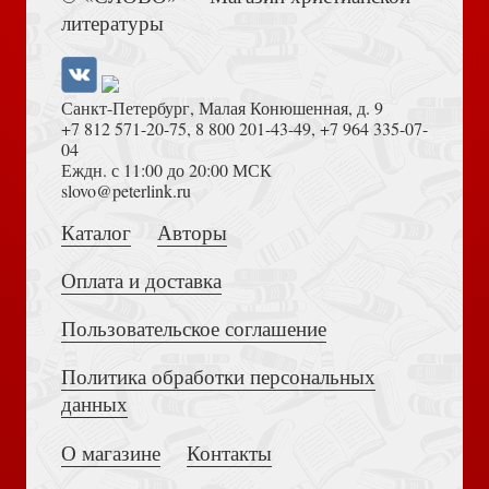
литературы
Открытка цветная «Доверься Богу, и ты победишь.»
(Пирогова)
Санкт-Петербург, Малая Конюшенная, д. 9
+7 812 571-20-75
,
8 800 201-43-49
,
+7 964 335-07-
04
Еждн. с 11:00 до 20:00 МСК
Достоевский Ф.М. Сила и правда России (2024)
slovo@peterlink.ru
Каталог
Авторы
Открытка цветная «...распахнуть сердце» (Пирогова)
Оплата и доставка
Пользовательское соглашение
Политика обработки персональных
Толкование на Апокалипсис (Тихоний Африканский)
данных
Открытка «Когда мы вместе, Бог сияет через нас»
О магазине
Контакты
(Пирогова)