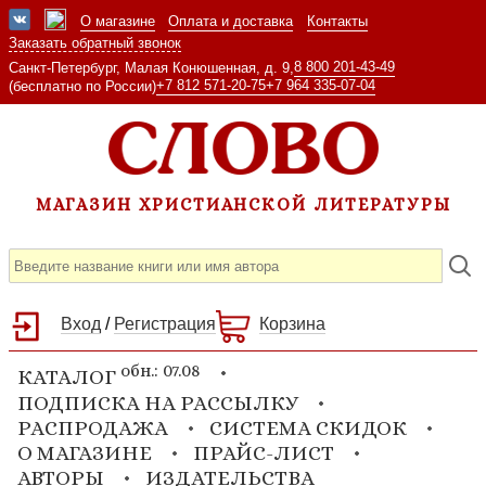
О магазине
Оплата и доставка
Контакты
Заказать обратный звонок
8 800 201-43-49
Санкт-Петербург, Малая Конюшенная, д. 9,
+7 812 571-20-75
+7 964 335-07-04
(бесплатно по России)
МАГАЗИН ХРИСТИАНСКОЙ ЛИТЕРАТУРЫ
Вход
/
Регистрация
Корзина
обн.: 07.08
КАТАЛОГ
ПОДПИСКА НА РАССЫЛКУ
РАСПРОДАЖА
СИСТЕМА СКИДОК
О МАГАЗИНЕ
ПРАЙС-ЛИСТ
АВТОРЫ
ИЗДАТЕЛЬСТВА