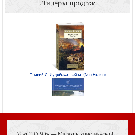
Лидеры продаж
Открытка цветная «Все самое лучшее только
начинается» (Пирогова)
Флавий И. Иудейская война. (Non Fiction)
Открытка цветная «С днем рождения!.. Ты укажешь мне
путь жизни...» Пс 15: 11 (Пирогова)
Книга Иисуса Навина
© «СЛОВО» — Магазин христианской