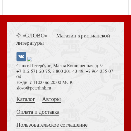
Акафист Пресвятой Богородице в честь ее иконы
Книга Иисуса Навина
Державная
© «СЛОВО» — Магазин христианской
литературы
Санкт-Петербург, Малая Конюшенная, д. 9
+7 812 571-20-75
,
8 800 201-43-49
,
+7 964 335-07-
04
Еждн. с 11:00 до 20:00 МСК
Достоевский Ф.М. Сила и правда России (2024)
slovo@peterlink.ru
Серебряная метель. (МРО Православный Приход храма
Святаго Духа сошествия на Лазаревском кладбище гор
Каталог
Авторы
Оплата и доставка
Пользовательское соглашение