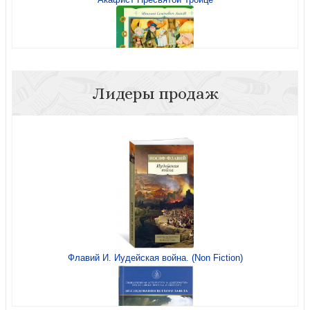
Лидеры продаж
Христос в гостях у мужика
Акафист святому мученику и чудотворцу Иоанну Воину
Флавий И. Иудейская война. (Non Fiction)