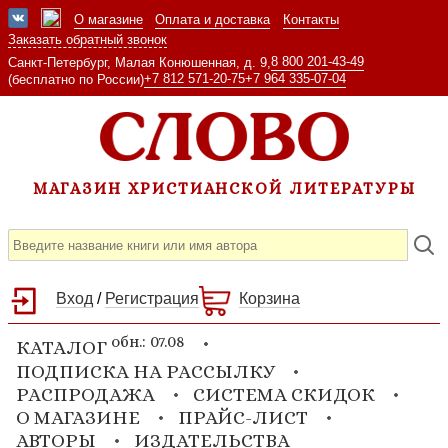
О магазине
Оплата и доставка
Контакты
Заказать обратный звонок
8 800 201-43-49
Санкт-Петербург, Малая Конюшенная, д. 9,
+7 812 571-20-75
+7 964 335-07-04
(бесплатно по России)
МАГАЗИН ХРИСТИАНСКОЙ ЛИТЕРАТУРЫ
Вход
/
Регистрация
Корзина
обн.: 07.08
КАТАЛОГ
ПОДПИСКА НА РАССЫЛКУ
РАСПРОДАЖА
СИСТЕМА СКИДОК
О МАГАЗИНЕ
ПРАЙС-ЛИСТ
АВТОРЫ
ИЗДАТЕЛЬСТВА