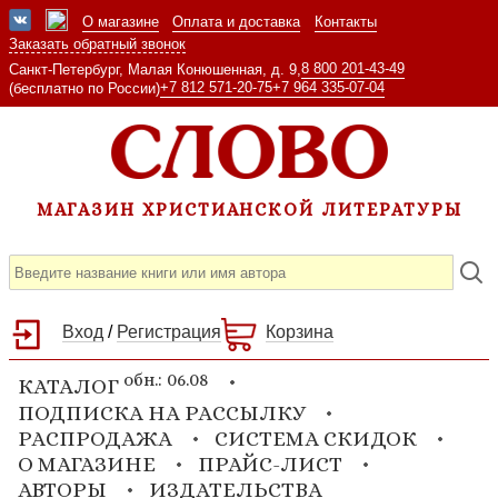
О магазине
Оплата и доставка
Контакты
Заказать обратный звонок
8 800 201-43-49
Санкт-Петербург, Малая Конюшенная, д. 9,
+7 812 571-20-75
+7 964 335-07-04
(бесплатно по России)
МАГАЗИН ХРИСТИАНСКОЙ ЛИТЕРАТУРЫ
Вход
/
Регистрация
Корзина
обн.: 06.08
КАТАЛОГ
ПОДПИСКА НА РАССЫЛКУ
РАСПРОДАЖА
СИСТЕМА СКИДОК
О МАГАЗИНЕ
ПРАЙС-ЛИСТ
АВТОРЫ
ИЗДАТЕЛЬСТВА