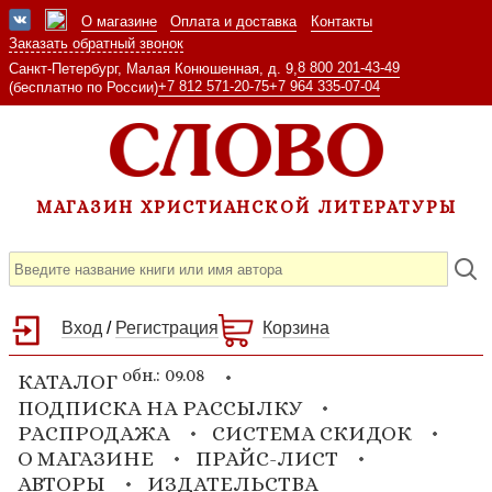
О магазине
Оплата и доставка
Контакты
Заказать обратный звонок
8 800 201-43-49
Санкт-Петербург, Малая Конюшенная, д. 9,
+7 812 571-20-75
+7 964 335-07-04
(бесплатно по России)
МАГАЗИН ХРИСТИАНСКОЙ ЛИТЕРАТУРЫ
Вход
/
Регистрация
Корзина
обн.: 09.08
КАТАЛОГ
ПОДПИСКА НА РАССЫЛКУ
РАСПРОДАЖА
СИСТЕМА СКИДОК
О МАГАЗИНЕ
ПРАЙС-ЛИСТ
АВТОРЫ
ИЗДАТЕЛЬСТВА