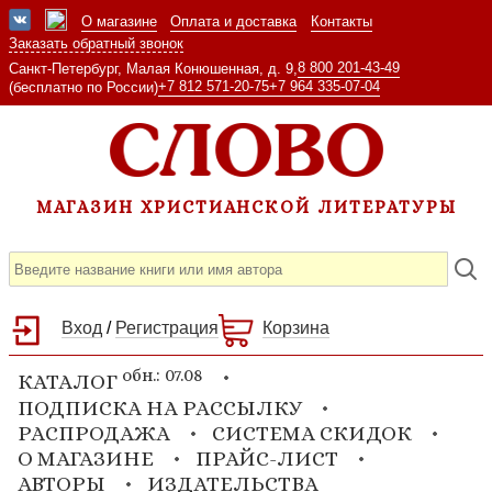
О магазине
Оплата и доставка
Контакты
Заказать обратный звонок
8 800 201-43-49
Санкт-Петербург, Малая Конюшенная, д. 9,
+7 812 571-20-75
+7 964 335-07-04
(бесплатно по России)
МАГАЗИН ХРИСТИАНСКОЙ ЛИТЕРАТУРЫ
Вход
/
Регистрация
Корзина
обн.: 07.08
КАТАЛОГ
ПОДПИСКА НА РАССЫЛКУ
РАСПРОДАЖА
СИСТЕМА СКИДОК
О МАГАЗИНЕ
ПРАЙС-ЛИСТ
АВТОРЫ
ИЗДАТЕЛЬСТВА