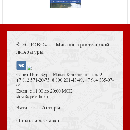
Теологические термины. Карманный словарь
Книга Иисуса Навина
© «СЛОВО» — Магазин христианской
литературы
Санкт-Петербург, Малая Конюшенная, д. 9
+7 812 571-20-75
,
8 800 201-43-49
,
+7 964 335-07-
04
Еждн. с 11:00 до 20:00 МСК
История церкви. Карманный справочник
Достоевский Ф.М. Сила и правда России (2024)
slovo@peterlink.ru
Каталог
Авторы
Оплата и доставка