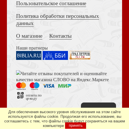
Пользовательское соглашение
История Адама и Евы. Книжка-раскраска
Политика обработки персональных
Толкование на Апокалипсис (Тихоний Африканский)
данных
О магазине
Контакты
Наши пратнеры
Что я хотела бы знать до замужества
Библия в современном русском переводе. 073 (2025, 3-
е изд., перераб., и доп., синий бумвинил)
оплата по
qr-коду
Наверх
Дизайн сайта —
студия «Артминистри»
Для обеспечения высокого уровня обслуживания на этом сайте
используются файлы cookie. Продолжая его использование, вы
Миссия возможна
соглашаетесь с тем, что файлы cookie будут сохраняться на вашем
компьютере
принять
Книга пророка Амоса. Введение и комментарий