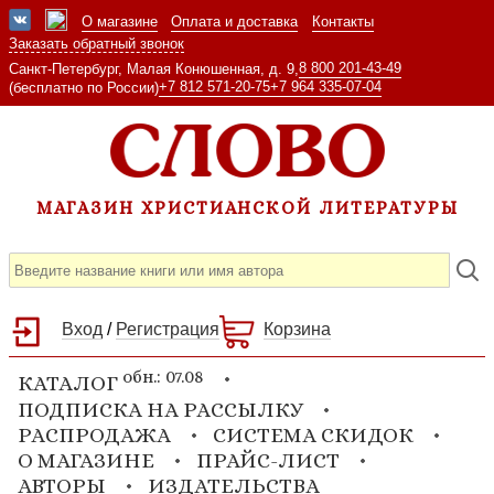
О магазине
Оплата и доставка
Контакты
Заказать обратный звонок
8 800 201-43-49
Санкт-Петербург, Малая Конюшенная, д. 9,
+7 812 571-20-75
+7 964 335-07-04
(бесплатно по России)
МАГАЗИН ХРИСТИАНСКОЙ ЛИТЕРАТУРЫ
Вход
/
Регистрация
Корзина
обн.: 07.08
КАТАЛОГ
ПОДПИСКА НА РАССЫЛКУ
РАСПРОДАЖА
СИСТЕМА СКИДОК
О МАГАЗИНЕ
ПРАЙС-ЛИСТ
АВТОРЫ
ИЗДАТЕЛЬСТВА