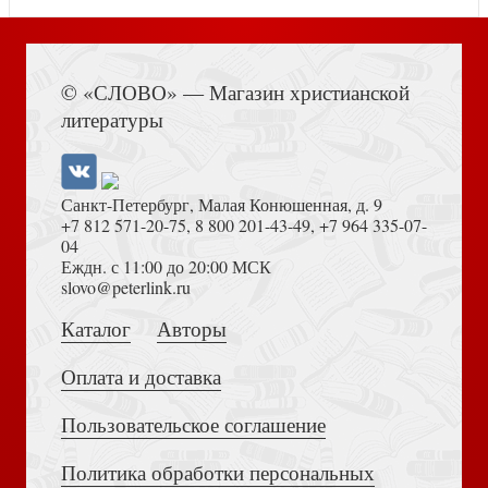
Книга Иисуса Навина
© «СЛОВО» — Магазин христианской
Преосвященный Зосима, епископ Якутский и
литературы
Ленский.Книга памяти
Санкт-Петербург, Малая Конюшенная, д. 9
+7 812 571-20-75
,
8 800 201-43-49
,
+7 964 335-07-
04
Еждн. с 11:00 до 20:00 МСК
Достоевский Ф.М. Сила и правда России (2024)
slovo@peterlink.ru
Великая матушка. Преподобномученица Елисавета
Каталог
Авторы
Феодоровна. Житие. Воспоминания. Письма
Оплата и доставка
Пользовательское соглашение
Политика обработки персональных
Толкование на Апокалипсис (Тихоний Африканский)