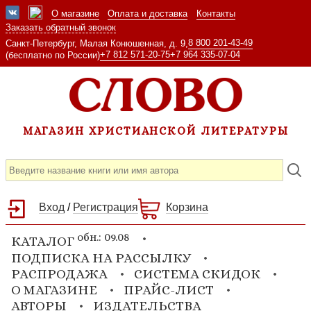
О магазине
Оплата и доставка
Контакты
Заказать обратный звонок
8 800 201-43-49
Санкт-Петербург, Малая Конюшенная, д. 9,
+7 812 571-20-75
+7 964 335-07-04
(бесплатно по России)
МАГАЗИН ХРИСТИАНСКОЙ ЛИТЕРАТУРЫ
Вход
/
Регистрация
Корзина
обн.: 09.08
КАТАЛОГ
ПОДПИСКА НА РАССЫЛКУ
РАСПРОДАЖА
СИСТЕМА СКИДОК
О МАГАЗИНЕ
ПРАЙС-ЛИСТ
АВТОРЫ
ИЗДАТЕЛЬСТВА