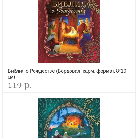
Жизнеописание. Избранные письма. 2-е изд
рекомендуем
Библия о Рождестве (Бордовая, карм. формат, 8*10
см)
119 р.
Жить вместе. Письма братству Финкенвальде