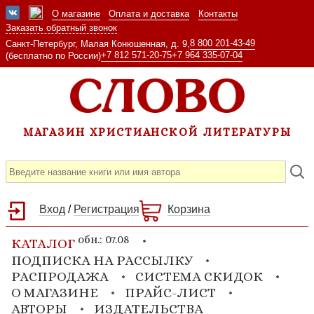
О магазине
Оплата и доставка
Контакты
Заказать обратный звонок
8 800 201-43-49
Санкт-Петербург, Малая Конюшенная, д. 9,
+7 812 571-20-75
+7 964 335-07-04
(бесплатно по России)
МАГАЗИН ХРИСТИАНСКОЙ ЛИТЕРАТУРЫ
Вход
/
Регистрация
Корзина
обн.: 07.08
КАТАЛОГ
ПОДПИСКА НА РАССЫЛКУ
РАСПРОДАЖА
СИСТЕМА СКИДОК
О МАГАЗИНЕ
ПРАЙС-ЛИСТ
АВТОРЫ
ИЗДАТЕЛЬСТВА