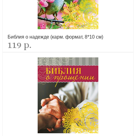
Библия о надежде (карм. формат, 8*10 см)
119 р.