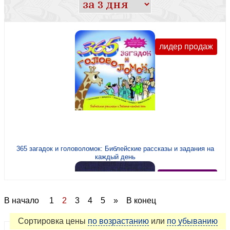
Религиозная философия,этика
Свидетельства
Семья, брак, взаимоотношения
лидер продаж
Учебные материалы
Чтения на каждый день
365 загадок и головоломок: Библейские рассказы и задания на
каждый день
рекомендуем
В начало
1
2
3
4
5
»
В конец
Сортировка
цены
по возрастанию
или
по убыванию