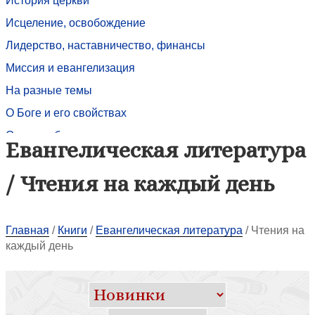
История церкви
Исцеление, освобождение
Лидерство, наставничество, финансы
Миссия и евангелизация
На разные темы
О Боге и его свойствах
О вере и благодати
Евангелическая литература
О церкви
/ Чтения на каждый день
Песенники и нотные сборники
Пост. Молитва. Ходатайство
Поэзия
Главная
/
Книги
/
Евангелическая литература
/
Чтения на
каждый день
Практическое христианство
Проповеди
Работа с зависимыми