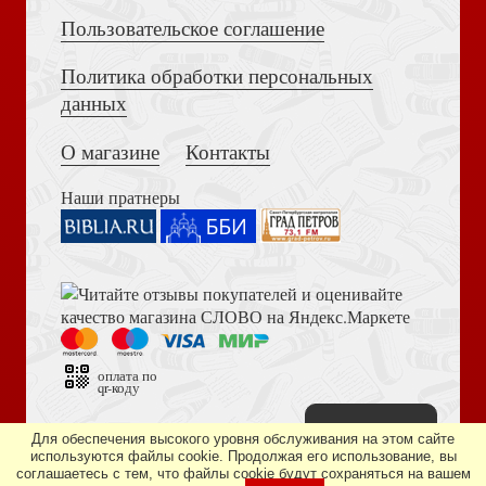
Пользовательское соглашение
Политика обработки персональных
Достоевский Ф.М. Сила и правда России (2024)
данных
Лето Господне. Няня из Москвы
О магазине
Контакты
Наши пратнеры
Библия в современном русском переводе. 073 (2025, 3-
е изд., перераб., и доп., синий бумвинил)
Календарь перекидной исторический на 2027 год
«Полководцы России»
оплата по
qr-коду
Наверх
Дизайн сайта —
студия «Артминистри»
Для обеспечения высокого уровня обслуживания на этом сайте
используются файлы cookie. Продолжая его использование, вы
соглашаетесь с тем, что файлы cookie будут сохраняться на вашем