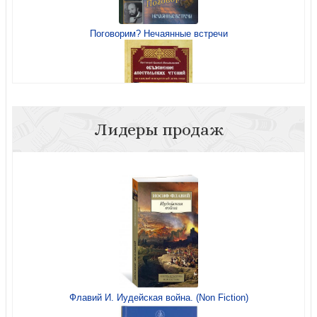
Поговорим? Нечаянные встречи
Блаженная Ксения и ее наследницы
Лидеры продаж
Объяснение Апостольских чтений на каждый
воскресный день года
Флавий И. Иудейская война. (Non Fiction)
Толковый Апокалипсис. Откровение святого Иоанна
Богослова и самые авторитетные толкования