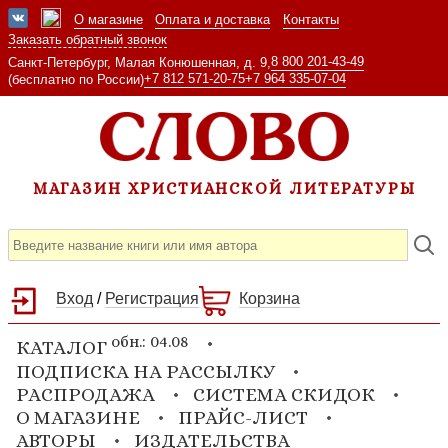
О магазине
Оплата и доставка
Контакты
Заказать обратный звонок
8 800 201-43-49
Санкт-Петербург, Малая Конюшенная, д. 9,
+7 812 571-20-75
+7 964 335-07-04
(бесплатно по России)
МАГАЗИН ХРИСТИАНСКОЙ ЛИТЕРАТУРЫ
Вход
/
Регистрация
Корзина
обн.: 04.08
КАТАЛОГ
ПОДПИСКА НА РАССЫЛКУ
РАСПРОДАЖА
СИСТЕМА СКИДОК
О МАГАЗИНЕ
ПРАЙС-ЛИСТ
АВТОРЫ
ИЗДАТЕЛЬСТВА