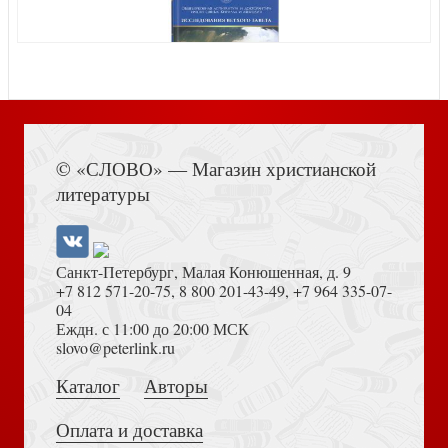
Книга Иисуса Навина
© «СЛОВО» — Магазин христианской
Календарь православный на 2027 год «Читаем
литературы
Евангелие. С паремиями»
Санкт-Петербург, Малая Конюшенная, д. 9
+7 812 571-20-75
,
8 800 201-43-49
,
+7 964 335-07-
04
Еждн. с 11:00 до 20:00 МСК
Толкование на Апокалипсис (Тихоний Африканский)
slovo@peterlink.ru
Икона Петра и Павла, апостолов. На дереве 125Х160
Каталог
Авторы
(Синопсисъ)
Оплата и доставка