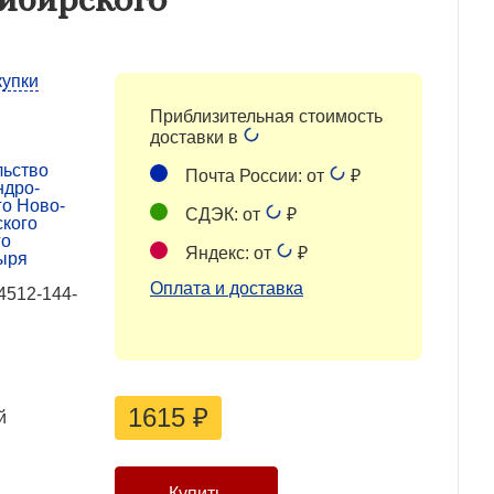
купки
Приблизительная стоимость
доставки в
льство
Почта России: от
₽
ндро-
го Ново-
СДЭК: от
₽
ского
го
Яндекс: от
₽
ыря
Оплата и доставка
4512-144-
1615
₽
й