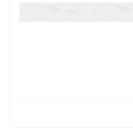
Что делает людей святыми
Слово о трезвении. Толкование на Слово о тр
Часть 2