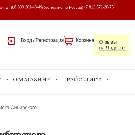
8 800 201-43-49
+7 812 571-20-75
я, д. 9,
(бесплатно по России)
Вход
/
Регистрация
Корзина
Отзывы
на Яндексе
К
О МАГАЗИНЕ
ПРАЙС-ЛИСТ
иска Сибирского
ибирского