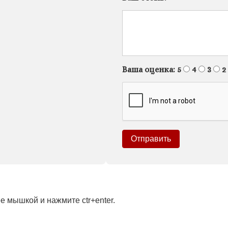
Ваша оценка:
5
4
3
2
 мышкой и нажмите ctr+enter.