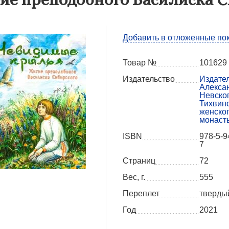
Добавить в отложенные по
Товар №
101629
Издательство
Издате
Алекса
Невско
Тихвин
женско
монаст
ISBN
978-5-9
7
Страниц
72
Вес, г.
555
Переплет
тверды
Год
2021