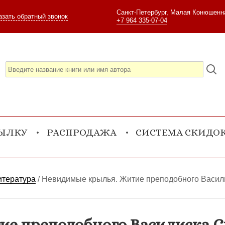
Санкт-Петербург, Малая Конюшенна
азать обратный звонок
+7 964 335-07-04
СЫЛКУ
РАСПРОДАЖА
СИСТЕМА СКИДО
итература
/
Невидимые крылья. Житие преподобного Васил
е преподобного Василиска С