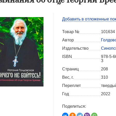
Добавить в отложенные по
Товар №
101634
Автор
Голдовс
Издательство
Синопс
ISBN
978-5-6
3
Страниц
208
Вес, г.
310
Переплет
тверды
Год
2022
Поделиться: