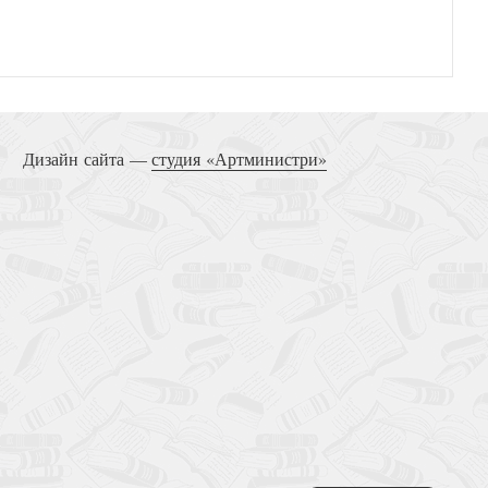
ять талантов. Небольшие истории про больших
людей
Дизайн сайта —
студия «Артминистри»
узьях и вере. Живые портреты классиков