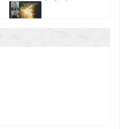
оговорим? Нечаянные встречи
узьях и вере. Живые портреты классиков