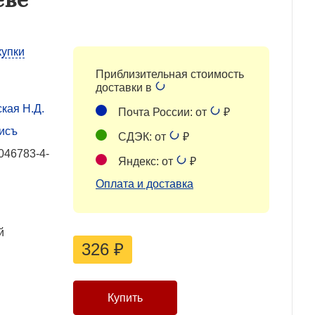
купки
Приблизительная стоимость
доставки в
кая Н.Д.
Почта России: от
₽
исъ
СДЭК: от
₽
046783-4-
Яндекс: от
₽
Оплата и доставка
й
326
₽