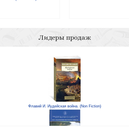
Лидеры продаж
П
Синопсисъ)
О верных др
Флавий И. Иудейская война. (Non Fiction)