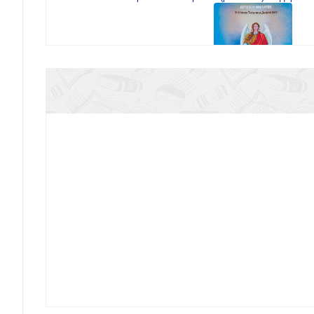
Привыкай, что ты — свеча!
Акафисты на каждый день седмицы. (