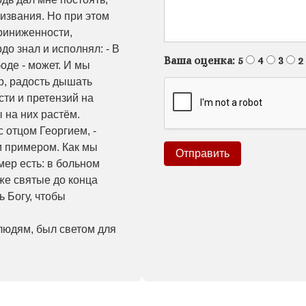
ризвания. Но при этом
приниженности,
до знал и исполнял: - В
Ваша оценка:
5
4
3
2
боде - может. И мы
р, радость дышать
сти и претензий на
ы на них растём.
с отцом Георгием, -
м примером. Как мы
мер есть: в больном
же святые до конца
ь Богу, чтобы
людям, был светом для