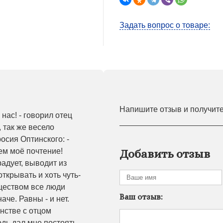
Задать вопрос о товаре:
Напишите отзыв и получит
нас! - говорил отец
 так же весело
сия Оптинского: -
ем моё почтение!
Добавить отзыв
радует, выводит из
ткрывать и хоть чуть-
бществом все люди
Ваш отзыв:
аче. Равны - и нет.
нстве с отцом
дь дал мне постоять,