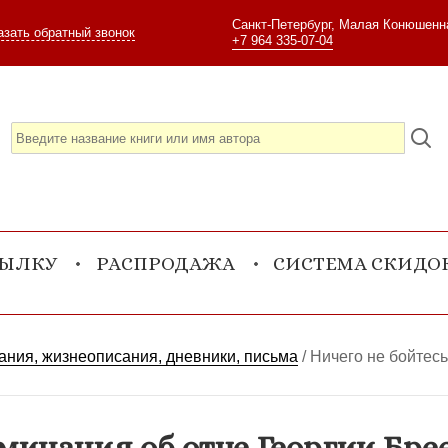
Санкт-Петербург, Малая Конюшенна
азать обратный звонок
+7 964 335-07-04
СЫЛКУ
РАСПРОДАЖА
СИСТЕМА СКИДО
ния, жизнеописания, дневники, письма
/
Ничего не бойтес
оминания об отце Георгии Бре