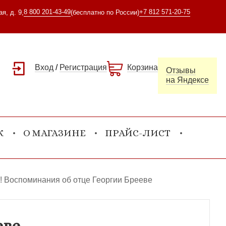
8 800 201-43-49
+7 812 571-20-75
я, д. 9,
(бесплатно по России)
Вход
/
Регистрация
Корзина
Отзывы
на Яндексе
К
О МАГАЗИНЕ
ПРАЙС-ЛИСТ
ь! Воспоминания об отце Георгии Брееве
еве