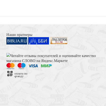
Георгии Брееве
Голдовская Н. Дес
Книга Иисуса Навина
Наши пратнеры
скресный день года
Толкование на Апокалипсис (Тихоний Африканский)
О верных др
оплата по
qr-коду