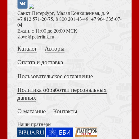
Санкт-Петербург, Малая Конюшенная, д. 9
+7 812 571-20-75
,
8 800 201-43-49
,
+7 964 335-07-
04
Еждн. с 11:00 до 20:00 МСК
Толкование на Апокалипсис (Тихоний Африканский)
slovo@peterlink.ru
Серегина А.Ю. Обретение голоса (MEDIAEVALIA)
Каталог
Авторы
Оплата и доставка
Пользовательское соглашение
Политика обработки персональных
Достоевский Ф.М. Сила и правда России (2024)
данных
Зинченко В.П. Память и воспоминания
О магазине
Контакты
Наши пратнеры