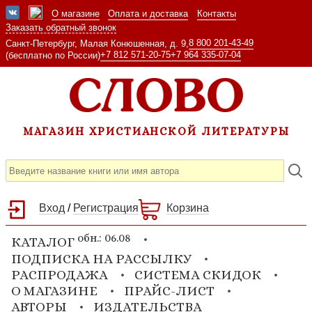
О магазине
Оплата и доставка
Контакты
Заказать обратный звонок
8 800 201-43-49
Санкт-Петербург, Малая Конюшенная, д. 9,
+7 812 571-20-75
+7 964 335-07-04
(бесплатно по России)
МАГАЗИН ХРИСТИАНСКОЙ ЛИТЕРАТУРЫ
Вход
/
Регистрация
Корзина
обн.: 06.08
КАТАЛОГ
ПОДПИСКА НА РАССЫЛКУ
РАСПРОДАЖА
СИСТЕМА СКИДОК
О МАГАЗИНЕ
ПРАЙС-ЛИСТ
АВТОРЫ
ИЗДАТЕЛЬСТВА