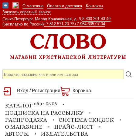
О магазине
Оплата и доставка
Контакты
Заказать обратный звонок
8 800 201-43-49
Санкт-Петербург, Малая Конюшенная, д. 9,
+7 812 571-20-75
+7 964 335-07-04
(бесплатно по России)
МАГАЗИН ХРИСТИАНСКОЙ ЛИТЕРАТУРЫ
Вход
/
Регистрация
Корзина
обн.: 06.08
КАТАЛОГ
ПОДПИСКА НА РАССЫЛКУ
РАСПРОДАЖА
СИСТЕМА СКИДОК
О МАГАЗИНЕ
ПРАЙС-ЛИСТ
АВТОРЫ
ИЗДАТЕЛЬСТВА