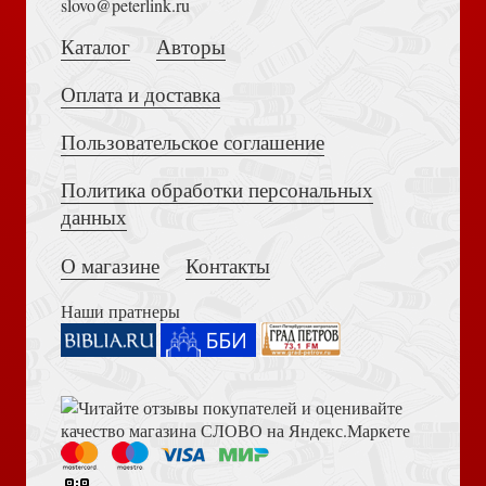
slovo@peterlink.ru
Каталог
Авторы
Открытка двойная «Никольский морской собор» (Ваката-
Принт)
Оплата и доставка
Пользовательское соглашение
Политика обработки персональных
Достоевский Ф.М. Сила и правда России (2024)
данных
О магазине
Контакты
Открытка двойная «Храм Лурдской Божией Матери»
(Ваката-Принт)
Наши пратнеры
Книга пророка Амоса. Введение и комментарий
Открытка «Мост Ломоносова» авторская, с историко-