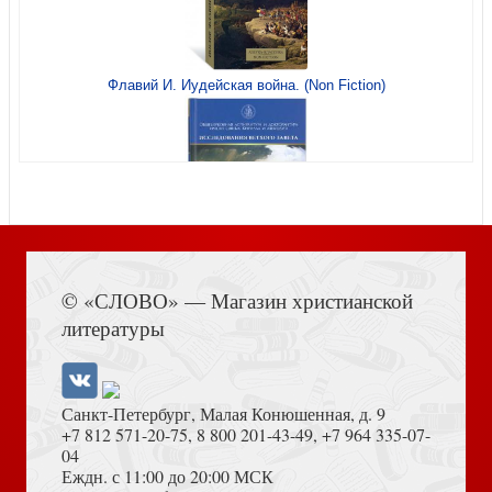
Флавий И. Иудейская война. (Non Fiction)
Открытка «Аничков мост» авторская, с историко-
краеведческой аннотацией, двойная 79 (Ваката)
Книга Иисуса Навина
© «СЛОВО» — Магазин христианской
литературы
Открытка «Львиный мост» авторская, с историко-
краеведческой аннотацией, двойная 85 (Ваката)
Санкт-Петербург, Малая Конюшенная, д. 9
+7 812 571-20-75
,
8 800 201-43-49
,
+7 964 335-07-
04
Еждн. с 11:00 до 20:00 МСК
Толкование на Апокалипсис (Тихоний Африканский)