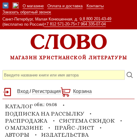
О магазине
Оплата и доставка
Контакты
Заказать обратный звонок
8 800 201-43-49
Санкт-Петербург, Малая Конюшенная, д. 9,
+7 812 571-20-75
+7 964 335-07-04
(бесплатно по России)
МАГАЗИН ХРИСТИАНСКОЙ ЛИТЕРАТУРЫ
Вход
/
Регистрация
Корзина
обн.: 09.08
КАТАЛОГ
ПОДПИСКА НА РАССЫЛКУ
РАСПРОДАЖА
СИСТЕМА СКИДОК
О МАГАЗИНЕ
ПРАЙС-ЛИСТ
АВТОРЫ
ИЗДАТЕЛЬСТВА