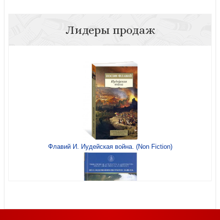
Лидеры продаж
Календарь мужской на 2027 год «Достигая цели»
настенный, на скрепке
Флавий И. Иудейская война. (Non Fiction)
Блокнот на пружине «Мир тебе, мир дому твоему, мир
всему твоему» (дом в долине10*14,8 см. (Акварель)