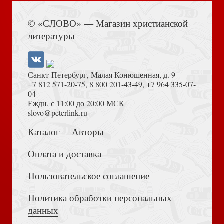
Книга Иисуса Навина
© «СЛОВО» — Магазин христианской
литературы
Библия каноническая 056 ztig («Библия» зол. тисн, свет.-
коричн. фак рец.к, зол. обр. кр. ук, молния)
Санкт-Петербург, Малая Конюшенная, д. 9
+7 812 571-20-75
,
8 800 201-43-49
,
+7 964 335-07-
04
Еждн. с 11:00 до 20:00 МСК
Достоевский Ф.М. Сила и правда России (2024)
slovo@peterlink.ru
Каталог
Авторы
Забавные животные. Библейский цитатник детский,
настольный: «домик» на спирали
Оплата и доставка
Пользовательское соглашение
Политика обработки персональных
Толкование на Апокалипсис (Тихоний Африканский)
данных