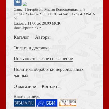
Санкт-Петербург, Малая Конюшенная, д. 9
+7 812 571-20-75
,
8 800 201-43-49
,
+7 964 335-07-
04
Еждн. с 11:00 до 20:00 МСК
Достоевский Ф.М. Сила и правда России (2024)
slovo@peterlink.ru
Каталог
Авторы
Библия каноническая 055 ztig (маяк, золотое тисн,
кремовая экокожа, зол. обр. краев. ук, молния)
Оплата и доставка
Пользовательское соглашение
Политика обработки персональных
Толкование на Апокалипсис (Тихоний Африканский)
данных
О магазине
Контакты
10 писем, изменивших мир. Послания из глубины веков
Наши пратнеры