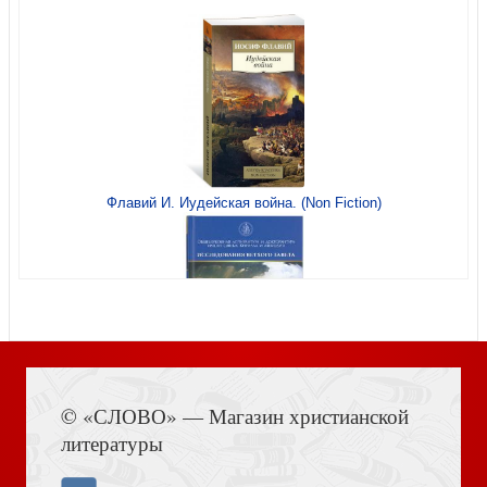
Библия каноническая 077 ztig («Библия» зол. тисн,
черная гладкая. нат кож, зол. обр. кр. ук, молния)
Флавий И. Иудейская война. (Non Fiction)
Библия каноническая 077 ztig («Библия» зол. тисн,
черная фактурн. нат кож, зол. обр. кр. ук, молния)
Книга Иисуса Навина
© «СЛОВО» — Магазин христианской
литературы
Блокнот на пружине«Предай Господу дела твои...»
(бегун из проводка) 9*13 см. (Акварель)