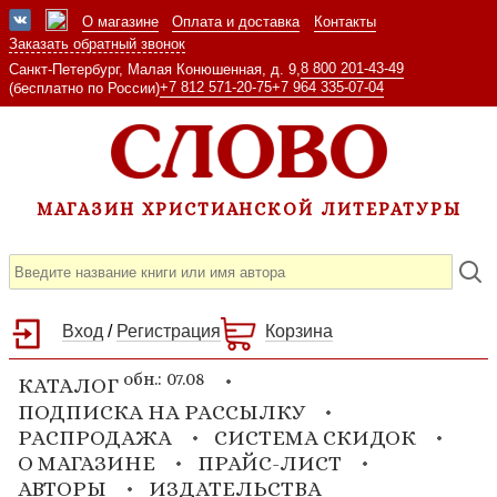
О магазине
Оплата и доставка
Контакты
Заказать обратный звонок
8 800 201-43-49
Санкт-Петербург, Малая Конюшенная, д. 9,
+7 812 571-20-75
+7 964 335-07-04
(бесплатно по России)
МАГАЗИН ХРИСТИАНСКОЙ ЛИТЕРАТУРЫ
Вход
/
Регистрация
Корзина
обн.: 07.08
КАТАЛОГ
ПОДПИСКА НА РАССЫЛКУ
РАСПРОДАЖА
СИСТЕМА СКИДОК
О МАГАЗИНЕ
ПРАЙС-ЛИСТ
АВТОРЫ
ИЗДАТЕЛЬСТВА