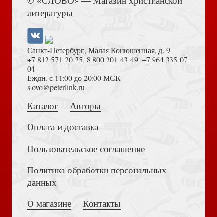
© «СЛОВО» — Магазин христианской
Великий покаянный канон прп. Андрея Критского.
литературы
Мариино стояние. Житие прп.Марии Египетской
Санкт-Петербург, Малая Конюшенная, д. 9
+7 812 571-20-75
,
8 800 201-43-49
,
+7 964 335-07-
04
Еждн. с 11:00 до 20:00 МСК
Достоевский Ф.М. Сила и правда России (2024)
slovo@peterlink.ru
Пост — украшение души. По творениям Афонских
Каталог
Авторы
святых
Оплата и доставка
Пользовательское соглашение
Политика обработки персональных
Толкование на Апокалипсис (Тихоний Африканский)
данных
Акафист святителю Феофану Затворнику (Благовест)
О магазине
Контакты