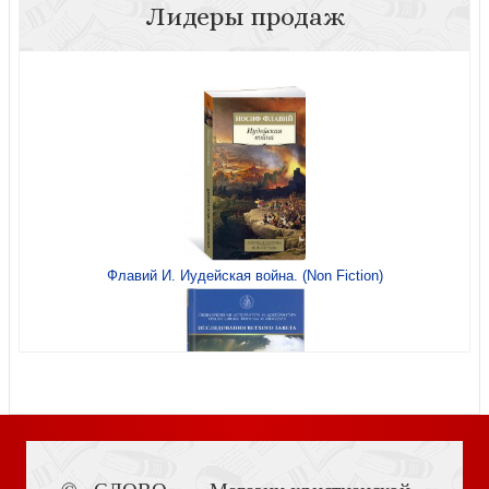
Лидеры продаж
Акафист святому великомученику Димитрию
Солунскому (Благовест)
Флавий И. Иудейская война. (Non Fiction)
Акафист Пресвятой Богородице в честь иконы Ее
«Почаевская» (Благовест)
Книга Иисуса Навина