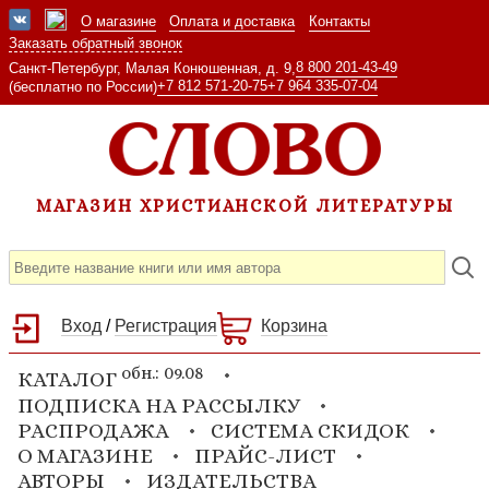
О магазине
Оплата и доставка
Контакты
Заказать обратный звонок
8 800 201-43-49
Санкт-Петербург, Малая Конюшенная, д. 9,
+7 812 571-20-75
+7 964 335-07-04
(бесплатно по России)
МАГАЗИН ХРИСТИАНСКОЙ ЛИТЕРАТУРЫ
Вход
/
Регистрация
Корзина
обн.: 09.08
КАТАЛОГ
ПОДПИСКА НА РАССЫЛКУ
РАСПРОДАЖА
СИСТЕМА СКИДОК
О МАГАЗИНЕ
ПРАЙС-ЛИСТ
АВТОРЫ
ИЗДАТЕЛЬСТВА