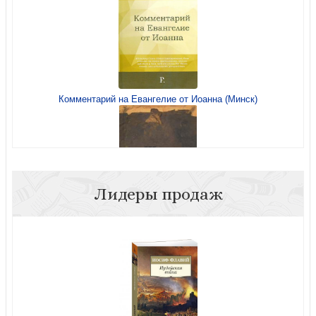
Комментарий на Евангелие от Иоанна (Минск)
Из уст Божьих: Библия: верим, читаем, применяем
Лидеры продаж
Толкование на Первое и Второе послания к Тимофею,
Послание к Титу, Послание к Колоссянам...
Посвященные Богу: путеводитель по библейскому
учению о святости