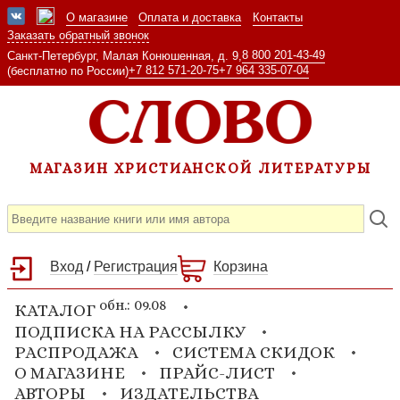
О магазине
Оплата и доставка
Контакты
Заказать обратный звонок
8 800 201-43-49
Санкт-Петербург, Малая Конюшенная, д. 9,
+7 812 571-20-75
+7 964 335-07-04
(бесплатно по России)
МАГАЗИН ХРИСТИАНСКОЙ ЛИТЕРАТУРЫ
Вход
/
Регистрация
Корзина
обн.: 09.08
КАТАЛОГ
ПОДПИСКА НА РАССЫЛКУ
РАСПРОДАЖА
СИСТЕМА СКИДОК
О МАГАЗИНЕ
ПРАЙС-ЛИСТ
АВТОРЫ
ИЗДАТЕЛЬСТВА