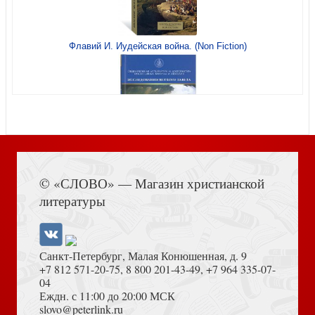
Флавий И. Иудейская война. (Non Fiction)
Из уст Божьих: Библия: верим, читаем, применяем
Ихтюс. Иисус Христос, Божий Сын, Спаситель
Книга Иисуса Навина
Самая большая история. Как змеебой пустил нас назад
© «СЛОВО» — Магазин христианской
в сад
Святой Дух. Контуры христианского богословия
литературы
Санкт-Петербург, Малая Конюшенная, д. 9
+7 812 571-20-75
,
8 800 201-43-49
,
+7 964 335-07-
04
Еждн. с 11:00 до 20:00 МСК
Достоевский Ф.М. Сила и правда России (2024)
slovo@peterlink.ru