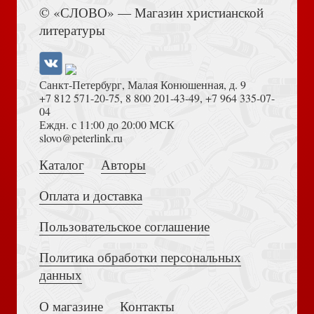
Книга Иисуса Навина
Ладынин И.А. Снова правит Египет
© «СЛОВО» — Магазин христианской
литературы
Санкт-Петербург, Малая Конюшенная, д. 9
+7 812 571-20-75
,
8 800 201-43-49
,
+7 964 335-07-
04
Еждн. с 11:00 до 20:00 МСК
Достоевский Ф.М. Сила и правда России (2024)
slovo@peterlink.ru
Афонасин Е., Афонасина А. Античные мистерии
Каталог
Авторы
Оплата и доставка
Пользовательское соглашение
Политика обработки персональных
Толкование на Апокалипсис (Тихоний Африканский)
Лукьянов О.М. Миф о планетарном космосе: Роза Мира
данных
Даниила Андреева
О магазине
Контакты