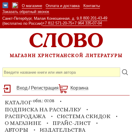
О магазине
Оплата и доставка
Контакты
Заказать обратный звонок
8 800 201-43-49
Санкт-Петербург, Малая Конюшенная, д. 9,
+7 812 571-20-75
+7 964 335-07-04
(бесплатно по России)
МАГАЗИН ХРИСТИАНСКОЙ ЛИТЕРАТУРЫ
Вход
/
Регистрация
Корзина
обн.: 07.08
КАТАЛОГ
ПОДПИСКА НА РАССЫЛКУ
РАСПРОДАЖА
СИСТЕМА СКИДОК
О МАГАЗИНЕ
ПРАЙС-ЛИСТ
АВТОРЫ
ИЗДАТЕЛЬСТВА