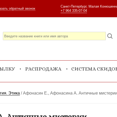
Санкт-Петербург, Малая Конюшенна
азать обратный звонок
+7 964 335-07-04
СЫЛКУ
РАСПРОДАЖА
СИСТЕМА СКИДО
гия. Этика
/
Афонасин Е., Афонасина А. Античные мистери
А. Античные мистерии