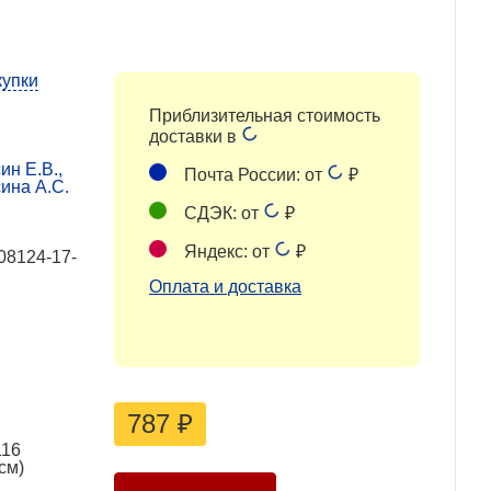
купки
Приблизительная стоимость
доставки в
н Е.В.,
Почта России: от
₽
ина А.С.
СДЭК: от
₽
Яндекс: от
₽
08124-17-
Оплата и доставка
787
₽
116
см)