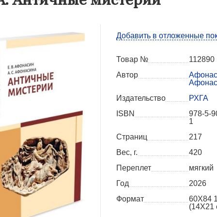
Добавить в отложенные по
Товар №
112890
Автор
Афонаси
Афонас
Издательство
РХГА
ISBN
978-5-9
1
Страниц
217
Вес, г.
420
Переплет
мягкий
Год
2026
Формат
60X84 
(14Х21 