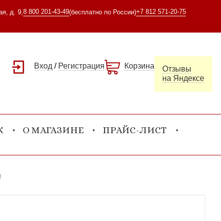
8 800 201-43-49
+7 812 571-20-75
я, д. 9,
(бесплатно по России)
Вход
/
Регистрация
Корзина
Отзывы
на Яндексе
К
О МАГАЗИНЕ
ПРАЙС-ЛИСТ
и