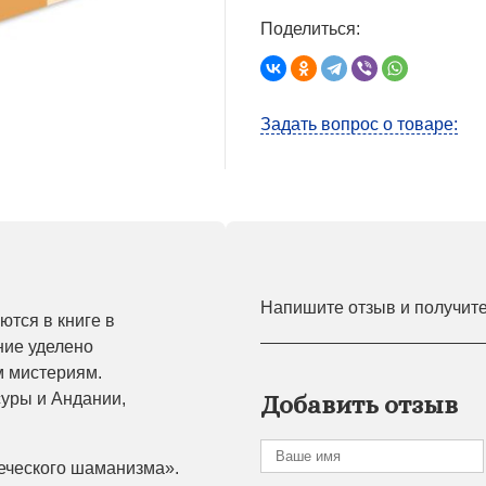
Поделиться:
Задать вопрос о товаре:
Напишите отзыв и получит
тся в книге в
ние уделено
м мистериям.
уры и Андании,
Добавить отзыв
еческого шаманизма».