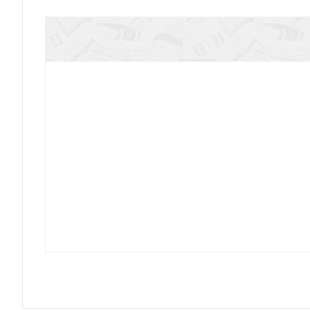
Лукьянов О.М. Миф о планетарном космосе: 
Андреева
Прохоров А.И. Феноменология я