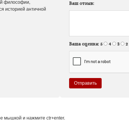
ой философии,
Ваш отзыв:
ся историей античной
Ваша оценка:
5
4
3
2
 мышкой и нажмите ctr+enter.