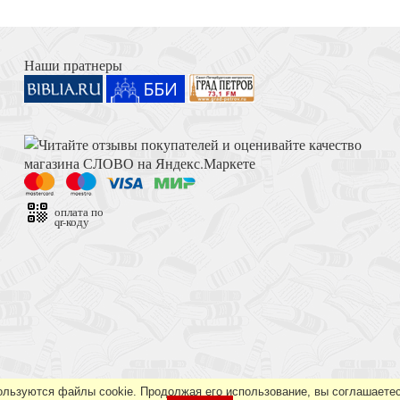
Книга Иисуса Навина
ть
Наши пратнеры
Толкование на Апокалипсис (Тихоний Африканский)
оплата по
qr-коду
Достоевский Ф.М. Сила и правда России (2024)
ользуются файлы cookie. Продолжая его использование, вы соглашаетес