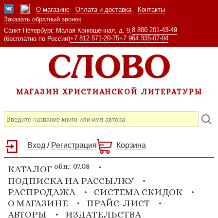
О магазине
Оплата и доставка
Контакты
Заказать обратный звонок
8 800 201-43-49
Санкт-Петербург, Малая Конюшенная, д. 9,
+7 812 571-20-75
+7 964 335-07-04
(бесплатно по России)
МАГАЗИН ХРИСТИАНСКОЙ ЛИТЕРАТУРЫ
Вход
/
Регистрация
Корзина
обн.: 07.08
КАТАЛОГ
ПОДПИСКА НА РАССЫЛКУ
РАСПРОДАЖА
СИСТЕМА СКИДОК
О МАГАЗИНЕ
ПРАЙС-ЛИСТ
АВТОРЫ
ИЗДАТЕЛЬСТВА