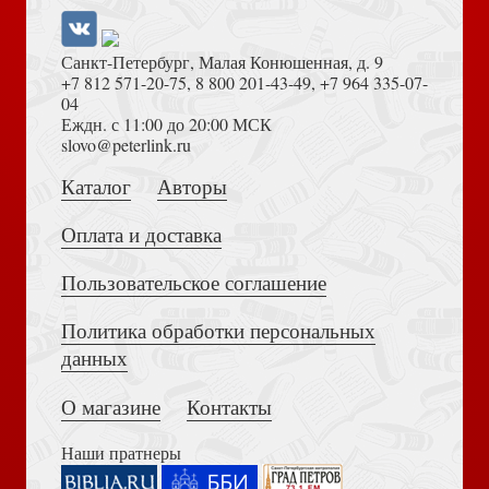
Санкт-Петербург, Малая Конюшенная, д. 9
+7 812 571-20-75
,
8 800 201-43-49
,
+7 964 335-07-
04
Еждн. с 11:00 до 20:00 МСК
Толкование на Апокалипсис (Тихоний Африканский)
slovo@peterlink.ru
Блокнот с наклейками «Счастливой Пасхи!» на спирали
10*10 см (Ваката) 543
Каталог
Авторы
Оплата и доставка
Пользовательское соглашение
Политика обработки персональных
Достоевский Ф.М. Сила и правда России (2024)
данных
Открытка «Розовая» 8 марта, 10*15 (Ваката) 56
О магазине
Контакты
Наши пратнеры