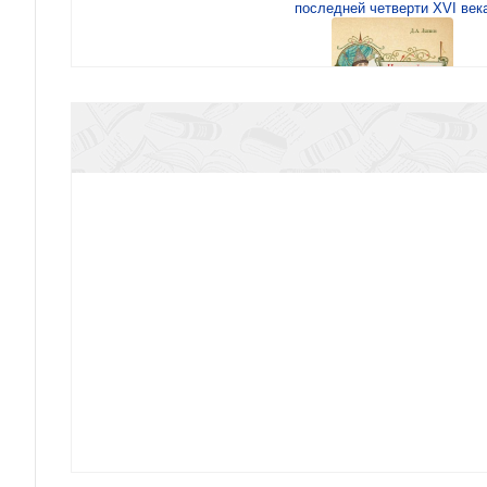
последней четверти XVI век
Ляпин Д. Царский меч. Социально-политическая
середине XVII века
Миронов А.С. Эпос русских: ценности. Ч.1. П
русского эпического сознания: Че