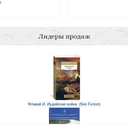
а
Лидеры продаж
Миронов А.С. Эпос
 борьба в России в
русс
Флавий И. Иудейская война. (Non Fiction)
Миронов А.С. Эпос 
редельные ценности
сть и