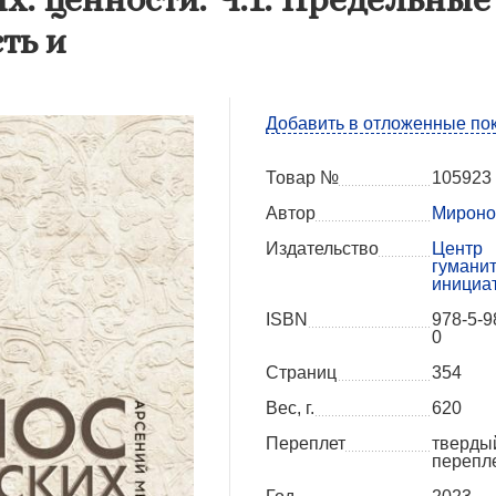
ть и
Добавить в отложенные по
Товар №
105923
Автор
Мироно
Издательство
Центр
гумани
инициа
ISBN
978-5-9
0
Страниц
354
Вес, г.
620
Переплет
тверды
перепл