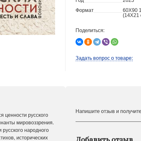
Год
2023
Формат
60X90 
(14Х21 
Поделиться:
Задать вопрос о товаре:
Напишите отзыв и получит
я ценности русского
инанты мировоззрения.
 русского народного
тихов, исторических
Добавить отзыв