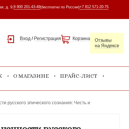
8 800 201-43-49
+7 812 571-20-75
я, д. 9,
(бесплатно по России)
Вход
/
Регистрация
Корзина
Отзывы
на Яндексе
К
О МАГАЗИНЕ
ПРАЙС-ЛИСТ
ти русского эпического сознания: Честь и
 ценности русского