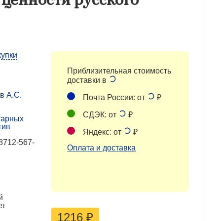
купки
Приблизительная стоимость
доставки в
в А.С.
Почта России: от
₽
СДЭК: от
₽
тарных
тив
Яндекс: от
₽
8712-567-
Оплата и доставка
й
ет
1216
₽