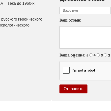
III века до 1960-х
русского героического
Ваш отзыв:
ксиологического
Ваша оценка:
5
4
3
2