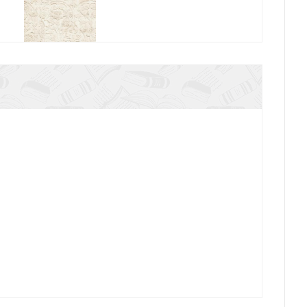
 русских: ценности. Ч.1. Предельные ценности
кого эпического сознания: Честь и
русских: ценности. Ч.2. Героические «энергии»:
сила и гнев