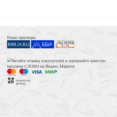
Книга Иисуса Навина
ба
Наши пратнеры
Достоевский Ф.М. Сила и правда России (2024)
оплата по
qr-коду
огический альманах