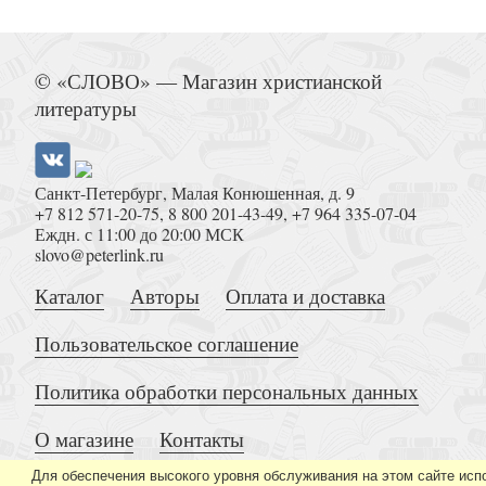
Церковный документ эпохи гонений. Первая п
Исследования разных лет
© «СЛОВО» — Магазин христианской
литературы
Санкт-Петербург, Малая Конюшенная, д. 9
+7 812 571-20-75
,
8 800 201-43-49
,
+7 964 335-07-04
Еждн. с 11:00 до 20:00 МСК
slovo@peterlink.ru
Свой у Бога. Воспоминания об архимандрите 
Каталог
Авторы
Оплата и доставка
Пользовательское соглашение
Политика обработки персональных данных
О магазине
Контакты
Спасенный Богом
Для обеспечения высокого уровня обслуживания на этом сайте исп