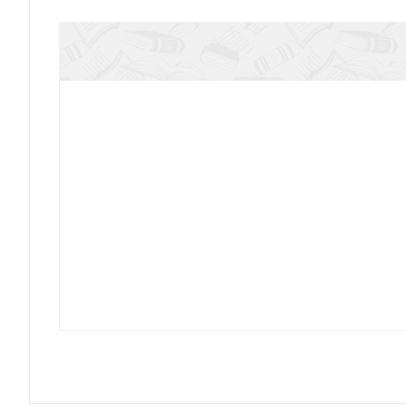
История Русской Церкви.: Первый патриарший 
XII в)
За Христа пострадавшие. Кн.8 в 2