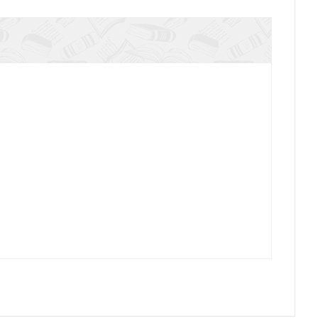
редание православной церкви. Православные
аинства и монашеский постриг
Равноапостольном князе Владимире (подарочное
издание)