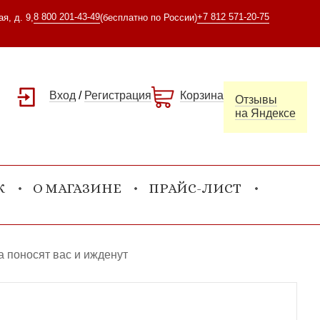
8 800 201-43-49
+7 812 571-20-75
я, д. 9,
(бесплатно по России)
Вход
/
Регистрация
Корзина
Отзывы
на Яндексе
К
О МАГАЗИНЕ
ПРАЙС-ЛИСТ
а поносят вас и ижденут