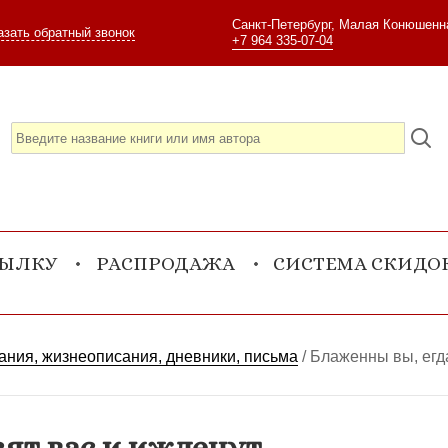
Санкт-Петербург, Малая Конюшенна
азать обратный звонок
+7 964 335-07-04
СЫЛКУ
РАСПРОДАЖА
СИСТЕМА СКИДО
ния, жизнеописания, дневники, письма
/
Блаженны вы, егд
ят вас и ижденут