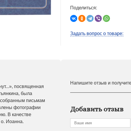
Поделиться:
Задать вопрос о товаре:
Напишите отзыв и получит
ут...», посвященная
тьянкина, была
и собранным письмам
авлены фотографии
Добавить отзыв
ю. В качестве
о. Иоанна.