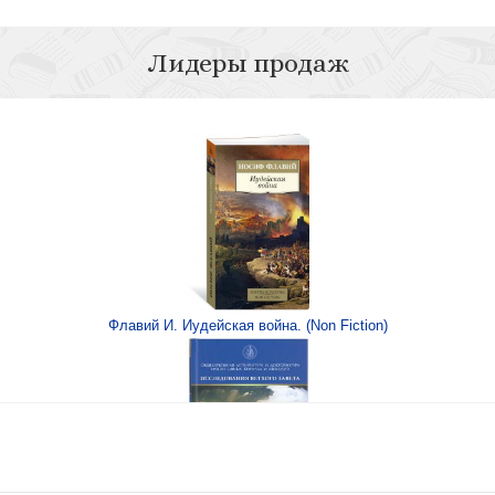
Лидеры продаж
период (конец XVI —
Литургическое п
т
Флавий И. Иудейская война. (Non Fiction)
-х тт
Повесть о Святом 