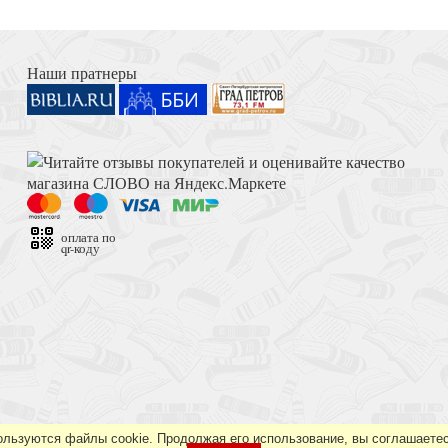
Книга Иисуса Навина
оловина XX века.
Наши пратнеры
Толкование на Апокалипсис (Тихоний Африканский)
Павле (Груздеве)
оплата по
qr-коду
Достоевский Ф.М. Сила и правда России (2024)
ользуются файлы cookie. Продолжая его использование, вы соглашаетес