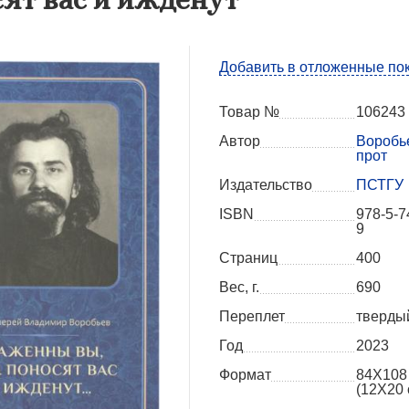
Добавить в отложенные по
Товар №
106243
Автор
Воробье
прот
Издательство
ПСТГУ
ISBN
978-5-7
9
Страниц
400
Вес, г.
690
Переплет
тверды
Год
2023
Формат
84Х108
(12Х20 