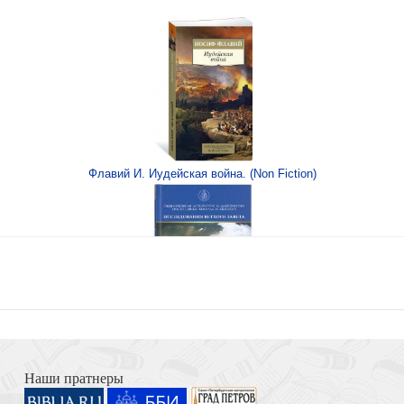
а» От Иерусалима до
Флавий И. Иудейская война. (Non Fiction)
) (Ваката) 1241
Книга Иисуса Навина
долин»
Наши пратнеры