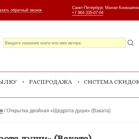
Санкт-Петербург, Малая Конюшенна
азать обратный звонок
+7 964 335-07-04
СЫЛКУ
РАСПРОДАЖА
СИСТЕМА СКИДО
ия
/
Открытка двойная «Щедрота души» (Ваката)
ота души» (Ваката)