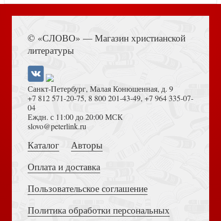
Книга Иисуса Навина
© «СЛОВО» — Магазин христианской
литературы
Набор мини-открыток на День рождения 473
Санкт-Петербург, Малая Конюшенная, д. 9
+7 812 571-20-75
,
8 800 201-43-49
,
+7 964 335-07-
04
Еждн. с 11:00 до 20:00 МСК
Достоевский Ф.М. Сила и правда России (2024)
slovo@peterlink.ru
Наклейка А5 «Все к лучшему!». Карлик-нос (Ваката)
Каталог
Авторы
Оплата и доставка
Пользовательское соглашение
Политика обработки персональных
Толкование на Апокалипсис (Тихоний Африканский)