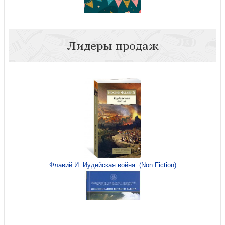
Лидеры продаж
Открытка «Именинный торт», С днем Рождения! 10*15,
глянцевая (Ваката) 63
Флавий И. Иудейская война. (Non Fiction)
Индексы для Библии с прорезкой (темно-зеленый —
коричневый) Н23А50003