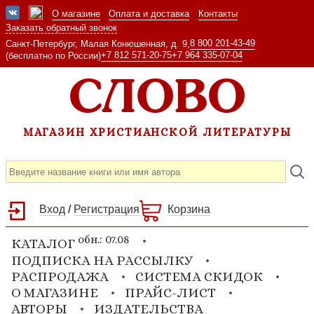
О магазине
Оплата и доставка
Контакты
Заказать обратный звонок
8 800 201-43-49
Санкт-Петербург, Малая Конюшенная, д. 9,
+7 812 571-20-75
+7 964 335-07-04
(бесплатно по России)
МАГАЗИН ХРИСТИАНСКОЙ ЛИТЕРАТУРЫ
Вход
/
Регистрация
Корзина
обн.: 07.08
КАТАЛОГ
ПОДПИСКА НА РАССЫЛКУ
РАСПРОДАЖА
СИСТЕМА СКИДОК
О МАГАЗИНЕ
ПРАЙС-ЛИСТ
АВТОРЫ
ИЗДАТЕЛЬСТВА