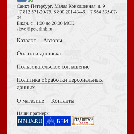
Санкт-Петербург, Малая Конюшенная, д. 9
+7 812 571-20-75
,
8 800 201-43-49
,
+7 964 335-07-
04
Еждн. с 11:00 до 20:00 МСК
Достоевский Ф.М. Сила и правда России (2024)
slovo@peterlink.ru
Каталог
Авторы
Индексы с второканоническими книгами Библии.
Расцветка 1
Оплата и доставка
Пользовательское соглашение
Политика обработки персональных
Толкование на Апокалипсис (Тихоний Африканский)
данных
О магазине
Контакты
Индексы для Библии с прорезкой. Расцветка 9 (черно-
розовые) 992
Наши пратнеры