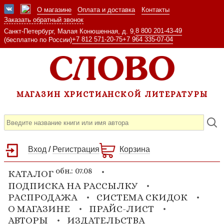
О магазине
Оплата и доставка
Контакты
Заказать обратный звонок
8 800 201-43-49
Санкт-Петербург, Малая Конюшенная, д. 9,
+7 812 571-20-75
+7 964 335-07-04
(бесплатно по России)
МАГАЗИН ХРИСТИАНСКОЙ ЛИТЕРАТУРЫ
Вход
/
Регистрация
Корзина
обн.: 07.08
КАТАЛОГ
ПОДПИСКА НА РАССЫЛКУ
РАСПРОДАЖА
СИСТЕМА СКИДОК
О МАГАЗИНЕ
ПРАЙС-ЛИСТ
АВТОРЫ
ИЗДАТЕЛЬСТВА