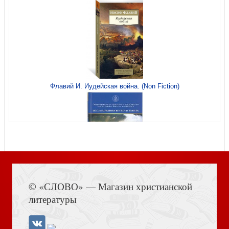
краеведческой аннотацией, двойная 80 (Ваката)
Флавий И. Иудейская война. (Non Fiction)
Блокнот 100*140 мм «Верить в невидимое (Принцесса и
гоблин)» (Ваката, 1275)
Книга Иисуса Навина
© «СЛОВО» — Магазин христианской
литературы
Открытка Счастливой Пасхи! «Пасхальная золотая»
14,5*10,5 глянцевая (Ваката) 532