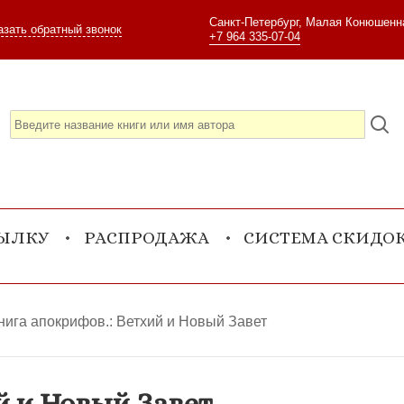
Санкт-Петербург, Малая Конюшенна
азать обратный звонок
+7 964 335-07-04
СЫЛКУ
РАСПРОДАЖА
СИСТЕМА СКИДО
нига апокрифов.: Ветхий и Новый Завет
й и Новый Завет