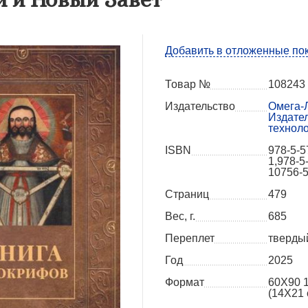
Добавить в отложенные по
Товар №
108243
Издательство
Омега-Л
Издате
технол
ISBN
978-5-5
1,978-5
10756-
Страниц
479
Вес, г.
685
Переплет
тверды
Год
2025
Формат
60X90 
(14Х21 