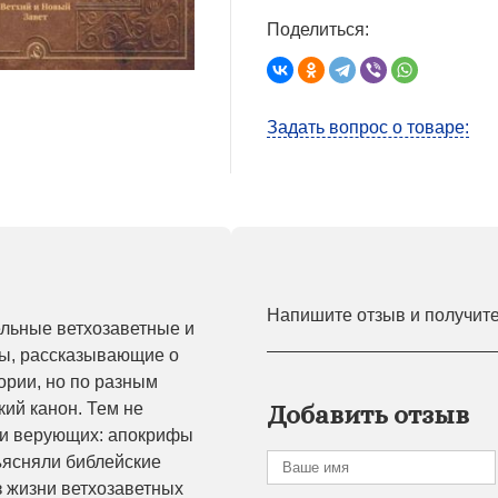
Поделиться:
Задать вопрос о товаре:
Напишите отзыв и получит
льные ветхозаветные и
ы, рассказывающие о
ории, но по разным
ий канон. Тем не
Добавить отзыв
ли верующих: апокрифы
ъясняли библейские
з жизни ветхозаветных