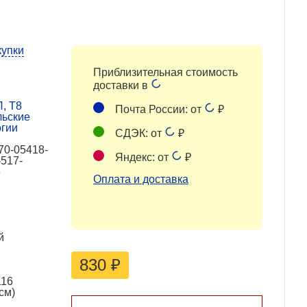
купки
Приблизительная стоимость
доставки в
, Т8
Почта России: от
₽
льские
огии
СДЭК: от
₽
70-05418-
Яндекс: от
₽
-517-
5
Оплата и доставка
й
830
₽
116
см)