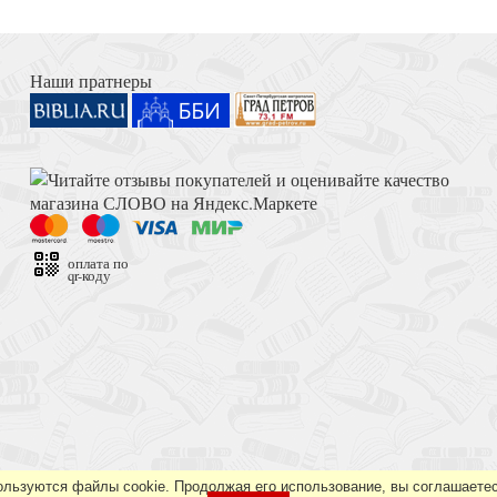
 2025)
Книга Иисуса Навина
Наши пратнеры
ия
Достоевский Ф.М. Сила и правда России (2024)
оплата по
qr-коду
 Завет
Толкование на Апокалипсис (Тихоний Африканский)
ользуются файлы cookie. Продолжая его использование, вы соглашаетес