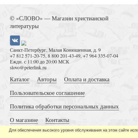
Николаева М. Некрополи Петербурга. Адамовы
© «СЛОВО» — Магазин христианской
кладбища и гром-камень
литературы
Санкт-Петербург, Малая Конюшенная, д. 9
+7 812 571-20-75
,
8 800 201-43-49
,
+7 964 335-07-04
Еждн. с 11:00 до 20:00 МСК
slovo@peterlink.ru
Скандинавская культура смерти. Миф о Рагнарё
Каталог
Авторы
Оплата и доставка
и башмаки Хель
Пользовательское соглашение
Политика обработки персональных данных
О магазине
Контакты
Для обеспечения высокого уровня обслуживания на этом сайте исп