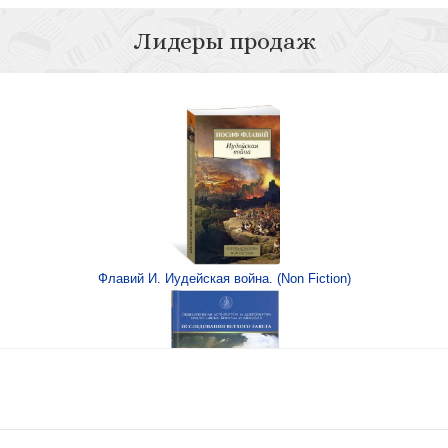
Лидеры продаж
атели и мечтатели,
ло
Флавий И. Иудейская война. (Non Fiction)
ня князя Пожарского