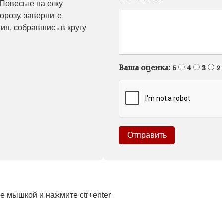
Повесьте на елку
орозу, заверните
ия, собравшись в кругу
Ваша оценка:
5
4
3
2
 мышкой и нажмите ctr+enter.