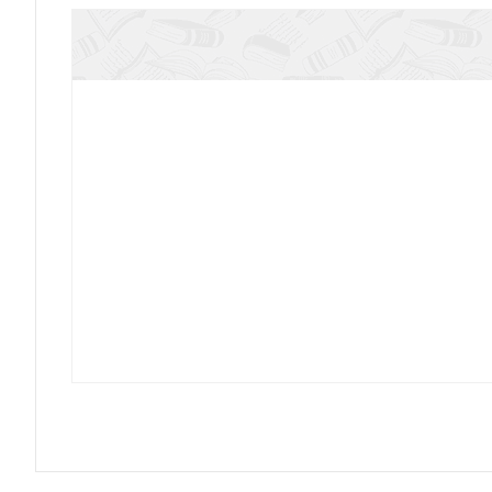
Смит А. Книги и их создатели. Печатники, изд
которые открыли книжное де
Мифы Суздаля. От реки Нерли и Змеевика до ко
и колокольного звона