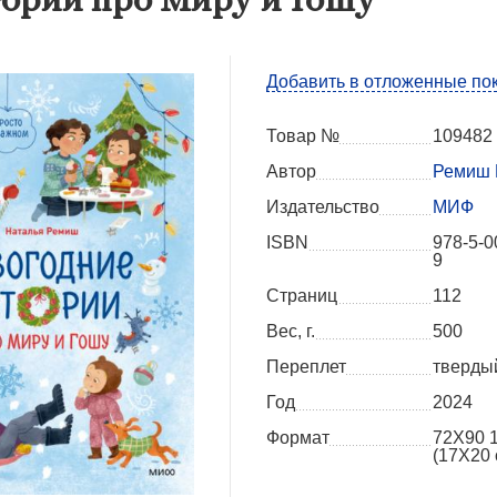
Добавить в отложенные по
Товар №
109482
Автор
Ремиш 
Издательство
МИФ
ISBN
978-5-0
9
Страниц
112
Вес, г.
500
Переплет
тверды
Год
2024
Формат
72Х90 1
(17Х20 