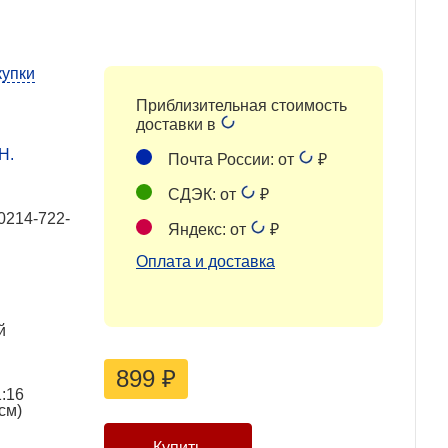
купки
Приблизительная стоимость
доставки в
Н.
Почта России: от
₽
СДЭК: от
₽
0214-722-
Яндекс: от
₽
Оплата и доставка
й
899
₽
:16
см)