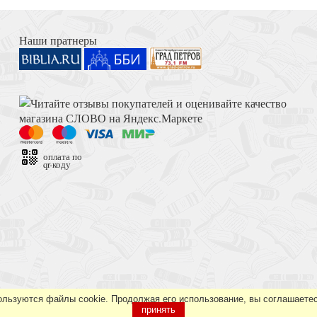
Книга Иисуса Навина
 головы, холерные
Наши пратнеры
Достоевский Ф.М. Сила и правда России (2024)
оплата по
qr-коду
ке, воины Вальхаллы
Толкование на Апокалипсис (Тихоний Африканский)
ользуются файлы cookie. Продолжая его использование, вы соглашаетес
принять