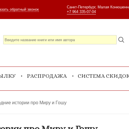
Санкт-Петербург, Малая Конюшенна
азать обратный звонок
+7 964 335-07-04
СЫЛКУ
РАСПРОДАЖА
СИСТЕМА СКИДО
дние истории про Миру и Гошу
тории про Миру и Гошу